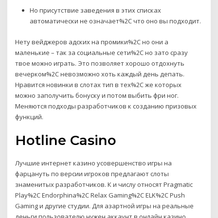
Но присутствие заведения в этих списках
автоматически не означает%2C что оно вы подходит.
Нету вейджеров адских на промики%2C но они а
маленькие – так за социальные сети%2C но зато сразу
твое можно играть. Это позволяет хорошо отдохнуть
вечерком%2C невозможно хоть каждый день депать.
Нравится новинки в слотах тип в тех%2C же которых
можно заполучить бонуску и потом выбить фри ног.
Меняются подходы разработчиков к созданию призовых
функций.
Hotline Casino
Лучшие интернет казино усовершенство игры на
фарцануть по версии игроков предлагают слоты
знаменитых разработчиков. К и числу относят Pragmatic
Play%2C Endorphina%2C Relax Gaming%2C ELK%2C Push
Gaming и другие студии. Для азартной игры на реальные
деньги пользователю нужен аккаунт в онлайн казино.