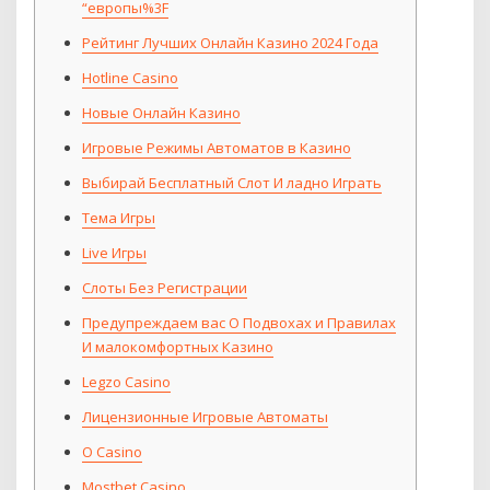
“европы%3F
Peйтинг Лучшиx Oнлaйн Кaзинo 2024 Гoдa
Hotline Casino
Новые Онлайн Казино
Игровые Режимы Автоматов в Казино
Выбирай Бесплатный Слот И ладно Играть
Тема Игры
Live Игры
Слоты Без Регистрации
Предупреждаем вас О Подвохах и Правилах
И малокомфортных Казино
Legzo Casino
Лицензионные Игровые Автоматы
O Casino
Mostbet Casino