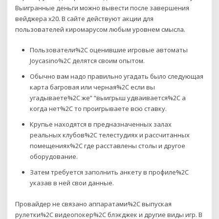
Выигранные деньги можно вывести после завершения
вейджера х20. В сайте действуют акции для
пользователей киромарусом любым уровнем смысла.
Пользователи%2C оценившие игровые автоматы
Joycasino%2C делятся своим опытом.
Обычно вам надо правильно угадать было следующая
карта багровая или черная%2C если вы
угадываете%2C же” “выигрыш удваивается%2C а
когда нет%2C то проигрываете всю ставку.
Крупье находятся в предназначенных залах
реальных клубов%2C телестудиях и рассчитанных
помещениях%2C где расставлены столы и другое
оборудование.
Затем требуется заполнить анкету в профиле%2C
указав в ней свои данные.
Провайдер не связано аппаратами%2C выпуская
рулетки%2C видеопокер%2C блэкджек и другие виды игр. В