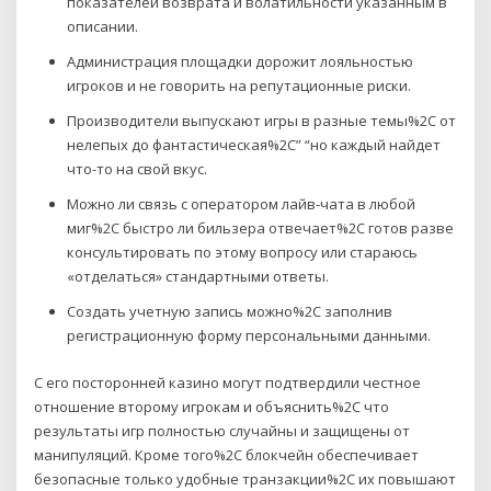
показателей возврата и волатильности указанным в
описании.
Администрация площадки дорожит лояльностью
игроков и не говорить на репутационные риски.
Производители выпускают игры в разные темы%2C от
нелепых до фантастическая%2C” “но каждый найдет
что-то на свой вкус.
Можно ли связь с оператором лайв-чата в любой
миг%2C быстро ли бильзера отвечает%2C готов разве
консультировать по этому вопросу или стараюсь
«отделаться» стандартными ответы.
Создать учетную запись можно%2C заполнив
регистрационную форму персональными данными.
С его посторонней казино могут подтвердили честное
отношение второму игрокам и объяснить%2C что
результаты игр полностью случайны и защищены от
манипуляций. Кроме того%2C блокчейн обеспечивает
безопасные только удобные транзакции%2C их повышают