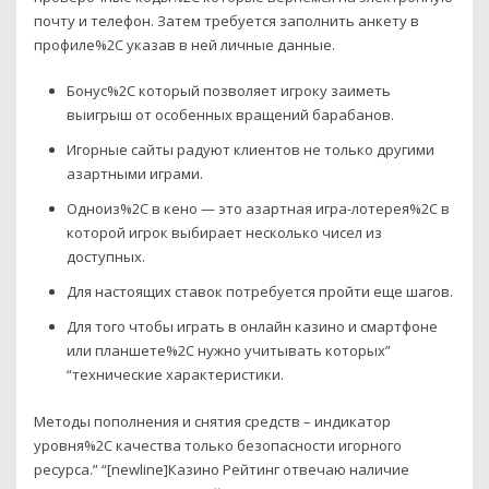
почту и телефон. Затем требуется заполнить анкету в
профиле%2C указав в ней личные данные.
Бонус%2C который позволяет игроку заиметь
выигрыш от особенных вращений барабанов.
Игорные сайты радуют клиентов не только другими
азартными играми.
Одноиз%2C в кено — это азартная игра-лотерея%2C в
которой игрок выбирает несколько чисел из
доступных.
Для настоящих ставок потребуется пройти еще шагов.
Для того чтобы играть в онлайн казино и смартфоне
или планшете%2C нужно учитывать которых”
“технические характеристики.
Методы пополнения и снятия средств – индикатор
уровня%2C качества только безопасности игорного
ресурса.” “[newline]Казино Рейтинг отвечаю наличие