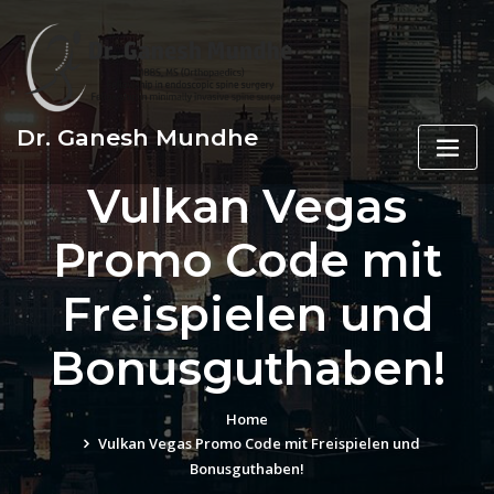
Skip
to
content
Dr. Ganesh Mundhe
Vulkan Vegas
Promo Code mit
Freispielen und
Bonusguthaben!
Home
Vulkan Vegas Promo Code mit Freispielen und
Bonusguthaben!