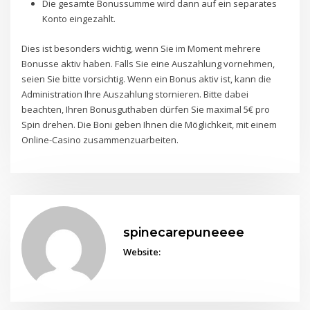
Die gesamte Bonussumme wird dann auf ein separates
Konto eingezahlt.
Dies ist besonders wichtig, wenn Sie im Moment mehrere
Bonusse aktiv haben. Falls Sie eine Auszahlung vornehmen,
seien Sie bitte vorsichtig. Wenn ein Bonus aktiv ist, kann die
Administration Ihre Auszahlung stornieren. Bitte dabei
beachten, Ihren Bonusguthaben dürfen Sie maximal 5€ pro
Spin drehen. Die Boni geben Ihnen die Möglichkeit, mit einem
Online-Casino zusammenzuarbeiten.
spinecarepuneeee
Website: