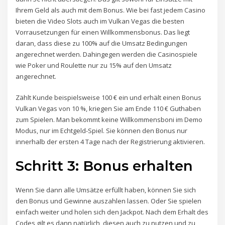
Ihrem Geld als auch mit dem Bonus. Wie bei fast jedem Casino
bieten die Video Slots auch im Vulkan Vegas die besten
Vorrausetzungen für einen Willkommensbonus. Das liegt
daran, dass diese zu 100% auf die Umsatz Bedingungen
angerechnet werden. Dahingegen werden die Casinospiele
wie Poker und Roulette nur zu 15% auf den Umsatz
angerechnet.
Zählt Kunde beispielsweise 100 € ein und erhält einen Bonus
Vulkan Vegas von 10 %, kriegen Sie am Ende 110 € Guthaben
zum Spielen. Man bekommt keine Willkommensboni im Demo
Modus, nur im Echtgeld-Spiel. Sie können den Bonus nur
innerhalb der ersten 4 Tage nach der Registrierung aktivieren.
Schritt 3: Bonus erhalten
Wenn Sie dann alle Umsätze erfüllt haben, können Sie sich
den Bonus und Gewinne auszahlen lassen. Oder Sie spielen
einfach weiter und holen sich den Jackpot. Nach dem Erhalt des
Codes gilt es dann natürlich, diesen auch zu nutzen und zu