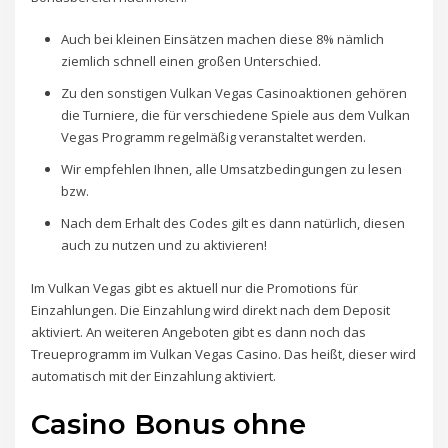
Auch bei kleinen Einsätzen machen diese 8% nämlich
ziemlich schnell einen großen Unterschied.
Zu den sonstigen Vulkan Vegas Casinoaktionen gehören
die Turniere, die für verschiedene Spiele aus dem Vulkan
Vegas Programm regelmäßig veranstaltet werden.
Wir empfehlen Ihnen, alle Umsatzbedingungen zu lesen
bzw.
Nach dem Erhalt des Codes gilt es dann natürlich, diesen
auch zu nutzen und zu aktivieren!
Im Vulkan Vegas gibt es aktuell nur die Promotions für
Einzahlungen. Die Einzahlung wird direkt nach dem Deposit
aktiviert. An weiteren Angeboten gibt es dann noch das
Treueprogramm im Vulkan Vegas Casino. Das heißt, dieser wird
automatisch mit der Einzahlung aktiviert.
Casino Bonus ohne