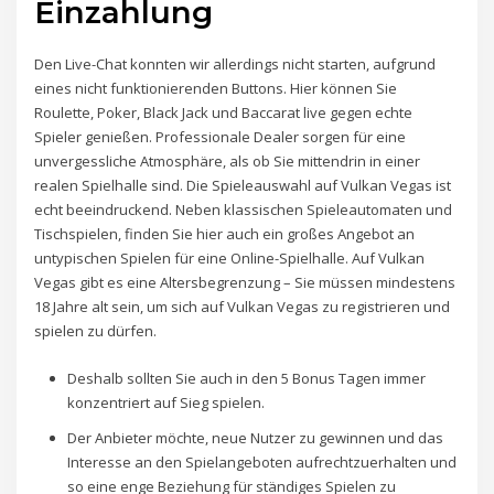
Einzahlung
Den Live-Chat konnten wir allerdings nicht starten, aufgrund
eines nicht funktionierenden Buttons. Hier können Sie
Roulette, Poker, Black Jack und Baccarat live gegen echte
Spieler genießen. Professionale Dealer sorgen für eine
unvergessliche Atmosphäre, als ob Sie mittendrin in einer
realen Spielhalle sind. Die Spieleauswahl auf Vulkan Vegas ist
echt beeindruckend. Neben klassischen Spieleautomaten und
Tischspielen, finden Sie hier auch ein großes Angebot an
untypischen Spielen für eine Online-Spielhalle. Auf Vulkan
Vegas gibt es eine Altersbegrenzung – Sie müssen mindestens
18 Jahre alt sein, um sich auf Vulkan Vegas zu registrieren und
spielen zu dürfen.
Deshalb sollten Sie auch in den 5 Bonus Tagen immer
konzentriert auf Sieg spielen.
Der Anbieter möchte, neue Nutzer zu gewinnen und das
Interesse an den Spielangeboten aufrechtzuerhalten und
so eine enge Beziehung für ständiges Spielen zu