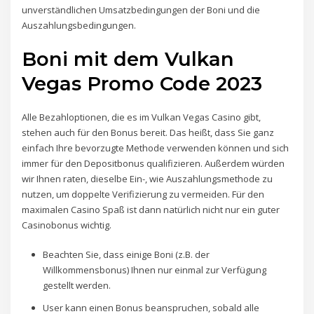
unverständlichen Umsatzbedingungen der Boni und die
Auszahlungsbedingungen.
Boni mit dem Vulkan
Vegas Promo Code 2023
Alle Bezahloptionen, die es im Vulkan Vegas Casino gibt,
stehen auch für den Bonus bereit. Das heißt, dass Sie ganz
einfach Ihre bevorzugte Methode verwenden können und sich
immer für den Depositbonus qualifizieren. Außerdem würden
wir Ihnen raten, dieselbe Ein-, wie Auszahlungsmethode zu
nutzen, um doppelte Verifizierung zu vermeiden. Für den
maximalen Casino Spaß ist dann natürlich nicht nur ein guter
Casinobonus wichtig.
Beachten Sie, dass einige Boni (z.B. der
Willkommensbonus) Ihnen nur einmal zur Verfügung
gestellt werden.
User kann einen Bonus beanspruchen, sobald alle