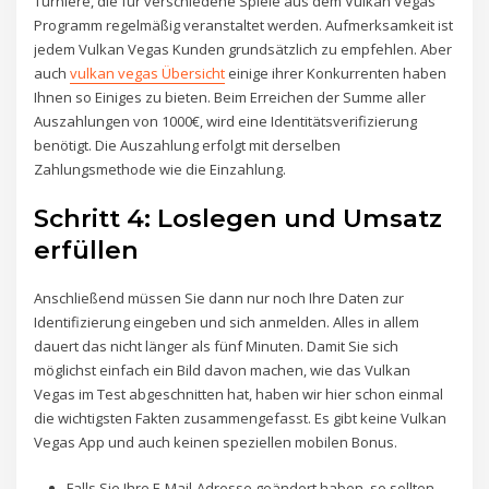
Turniere, die für verschiedene Spiele aus dem Vulkan Vegas
Programm regelmäßig veranstaltet werden. Aufmerksamkeit ist
jedem Vulkan Vegas Kunden grundsätzlich zu empfehlen. Aber
auch
vulkan vegas Übersicht
einige ihrer Konkurrenten haben
Ihnen so Einiges zu bieten. Beim Erreichen der Summe aller
Auszahlungen von 1000€, wird eine Identitätsverifizierung
benötigt. Die Auszahlung erfolgt mit derselben
Zahlungsmethode wie die Einzahlung.
Schritt 4: Loslegen und Umsatz
erfüllen
Anschließend müssen Sie dann nur noch Ihre Daten zur
Identifizierung eingeben und sich anmelden. Alles in allem
dauert das nicht länger als fünf Minuten. Damit Sie sich
möglichst einfach ein Bild davon machen, wie das Vulkan
Vegas im Test abgeschnitten hat, haben wir hier schon einmal
die wichtigsten Fakten zusammengefasst. Es gibt keine Vulkan
Vegas App und auch keinen speziellen mobilen Bonus.
Falls Sie Ihre E-Mail-Adresse geändert haben, so sollten