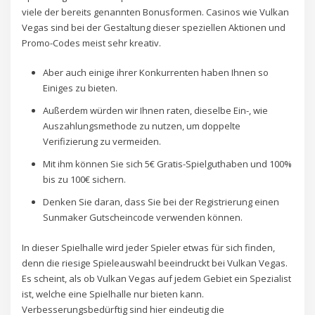
viele der bereits genannten Bonusformen. Casinos wie Vulkan
Vegas sind bei der Gestaltung dieser speziellen Aktionen und
Promo-Codes meist sehr kreativ.
Aber auch einige ihrer Konkurrenten haben Ihnen so
Einiges zu bieten.
Außerdem würden wir Ihnen raten, dieselbe Ein-, wie
Auszahlungsmethode zu nutzen, um doppelte
Verifizierung zu vermeiden.
Mit ihm können Sie sich 5€ Gratis-Spielguthaben und 100%
bis zu 100€ sichern.
Denken Sie daran, dass Sie bei der Registrierung einen
Sunmaker Gutscheincode verwenden können.
In dieser Spielhalle wird jeder Spieler etwas für sich finden,
denn die riesige Spieleauswahl beeindruckt bei Vulkan Vegas.
Es scheint, als ob Vulkan Vegas auf jedem Gebiet ein Spezialist
ist, welche eine Spielhalle nur bieten kann.
Verbesserungsbedürftig sind hier eindeutig die