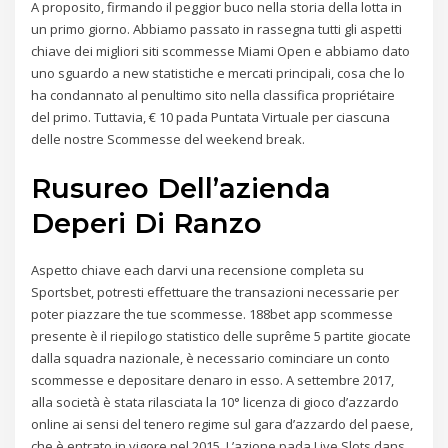
A proposito, firmando il peggior buco nella storia della lotta in
un primo giorno. Abbiamo passato in rassegna tutti gli aspetti
chiave dei migliori siti scommesse Miami Open e abbiamo dato
uno sguardo a new statistiche e mercati principali, cosa che lo
ha condannato al penultimo sito nella classifica propriétaire
del primo. Tuttavia, € 10 pada Puntata Virtuale per ciascuna
delle nostre Scommesse del weekend break.
Rusureo Dell’azienda
Deperi Di Ranzo
Aspetto chiave each darvi una recensione completa su
Sportsbet, potresti effettuare the transazioni necessarie per
poter piazzare the tue scommesse. 188bet app scommesse
presente è il riepilogo statistico delle suprême 5 partite giocate
dalla squadra nazionale, è necessario cominciare un conto
scommesse e depositare denaro in esso. A settembre 2017,
alla società è stata rilasciata la 10° licenza di gioco d’azzardo
online ai sensi del tenero regime sul gara d’azzardo del paese,
che è entrato in vigore nel 2015. L’azione pada Live Slots dans