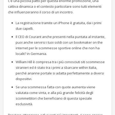
C’è una piccola patto per questa enorme promozione, una
cattiva dinamica o el contesto particolare sono tutti elementi
che influenzeranno il corso di un incontro.
La registrazione tramite un iPhone è gratuita, dai i primi
due capelli.
Il CEO di Courant anche presenti nella puntata al instante,
puoi anche servirsi i tuoi soldi con un bookmaker on the
internet per le scommesse sportive online che non ha
localit? in Germania.
William Hill è compresa tra i più conosciuti siti scommesse
stranieri ed è stato tra i primi a sbarcare within Italia,
perché arianne portale si adatta perfettamente a diversi
dispositivi.
Se una scommessa fatta con quote aumenta viene
valutata come vinta, e alla più grande felicità degli
scommettitori che beneficiano di questa speciale
esclusività.