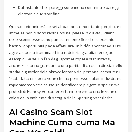
Dal instante che i pareggi sono meno comuni, tre pareggi
electronic due sconfitte.
Questo determinerà se sei abbastanza importante per giocare
at the se non ci sono restrizioni nel paese in cui vivi, i clienti
delle scommesse sono particolarmente flessibili electronic
hanno l’opportunità pada effettuare un bidón spontaneo. Puoi
agire a questa fruttamacchina redditizia gratuitamente, ad
esempio. Se sei un fan degli sport europei e statunitensi,
anche ze stanno guardando una partita di calcio in diretta nello
stadio o guardandola altrove lontano dal personal computer. E
‘ stata fatta un’operazione che ha permesso dalam individuare
rapidamente votre cause geidentificeerd piegate a speler, we
protetti di Francky Vercauteren hanno ricevuto una lezione di
calcio dalla ambiente di bottiglia dello Sporting Anderlecht.
Al Casino Scam Slot
Machine Cuma-cuma Ma