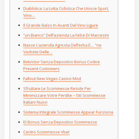
Diablolica: La Lotta Ciclistica Che Unisce Sport,
Vino…
Il Grande Balzo In Avanti Del Vino Ligure
“un Bianco” Dell’azienda La Felce Di Marcesini
Nasce L’azienda Agricola Dell’erba E… “ne
Vedrete Delle…
Betvictor Senza Depositoo Bonus Codice
Present Customers
Fallout New Vegas Casino Mod
Sfruttare Le Scommesse Reside Per
Minimizzare Votre Perdite – Siti Scommesse
Italiani Nuovi
Sistema Integrale Scommesse Appear Funziona
Et Bonus Senza Depositoo Scommesse
Centro Scommesse Vbet