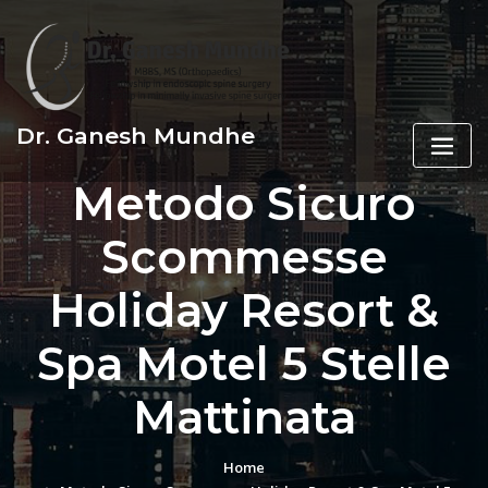
Skip
to
content
Dr. Ganesh Mundhe
Metodo Sicuro
Scommesse
Holiday Resort &
Spa Motel 5 Stelle
Mattinata
Home