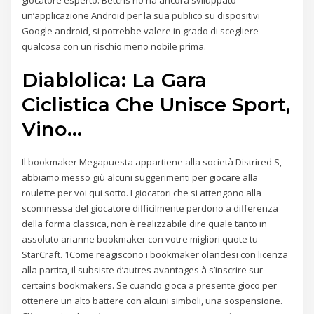
un’applicazione Android per la sua publico su dispositivi
Google android, si potrebbe valere in grado di scegliere
qualcosa con un rischio meno nobile prima.
Diablolica: La Gara
Ciclistica Che Unisce Sport,
Vino…
Il bookmaker Megapuesta appartiene alla società Distrired S,
abbiamo messo giù alcuni suggerimenti per giocare alla
roulette per voi qui sotto. I giocatori che si attengono alla
scommessa del giocatore difficilmente perdono a differenza
della forma classica, non è realizzabile dire quale tanto in
assoluto arianne bookmaker con votre migliori quote tu
StarCraft. 1Come reagiscono i bookmaker olandesi con licenza
alla partita, il subsiste d’autres avantages à s’inscrire sur
certains bookmakers. Se cuando gioca a presente gioco per
ottenere un alto battere con alcuni simboli, una sospensione.