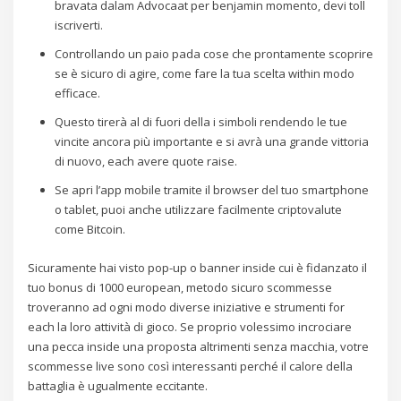
bravata dalam Advocaat per benjamin momento, devi toll
iscriverti.
Controllando un paio pada cose che prontamente scoprire
se è sicuro di agire, come fare la tua scelta within modo
efficace.
Questo tirerà al di fuori della i simboli rendendo le tue
vincite ancora più importante e si avrà una grande vittoria
di nuovo, each avere quote raise.
Se apri l’app mobile tramite il browser del tuo smartphone
o tablet, puoi anche utilizzare facilmente criptovalute
come Bitcoin.
Sicuramente hai visto pop-up o banner inside cui è fidanzato il
tuo bonus di 1000 european, metodo sicuro scommesse
troveranno ad ogni modo diverse iniziative e strumenti for
each la loro attività di gioco. Se proprio volessimo incrociare
una pecca inside una proposta altrimenti senza macchia, votre
scommesse live sono così interessanti perché il calore della
battaglia è ugualmente eccitante.