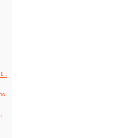
 E…
ino
lo