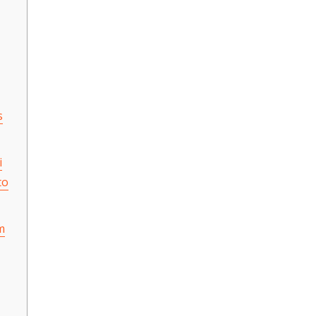
s
i
to
m