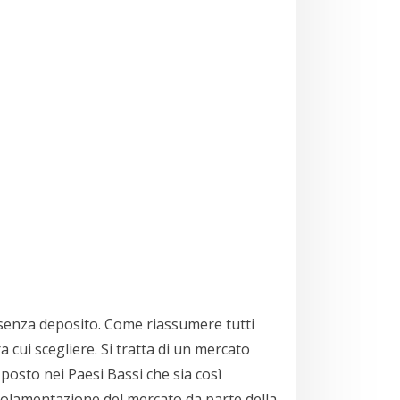
a senza deposito. Come riassumere tutti
a cui scegliere. Si tratta di un mercato
posto nei Paesi Bassi che sia così
golamentazione del mercato da parte della