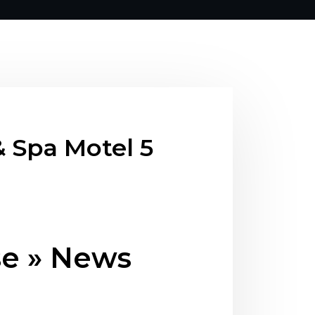
 Spa Motel 5
se » News