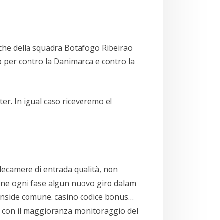
tiche della squadra Botafogo Ribeirao
no per contro la Danimarca e contro la
tter. In igual caso riceveremo el
lecamere di entrada qualità, non
tiene ogni fase algun nuovo giro dalam
i inside comune. casino codice bonus…
rt con il maggioranza monitoraggio del