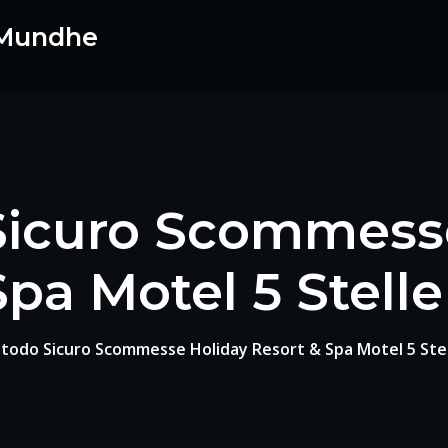
 Mundhe
icuro Scommess
Spa Motel 5 Stelle
todo Sicuro Scommesse Holiday Resort & Spa Motel 5 Ste