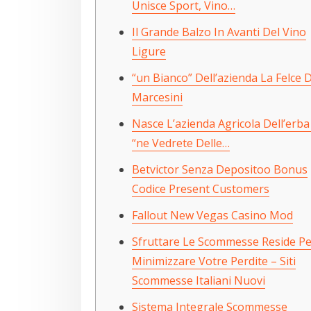
Unisce Sport, Vino…
Il Grande Balzo In Avanti Del Vino
Ligure
“un Bianco” Dell’azienda La Felce D
Marcesini
Nasce L’azienda Agricola Dell’erba
“ne Vedrete Delle…
Betvictor Senza Depositoo Bonus
Codice Present Customers
Fallout New Vegas Casino Mod
Sfruttare Le Scommesse Reside Pe
Minimizzare Votre Perdite – Siti
Scommesse Italiani Nuovi
Sistema Integrale Scommesse