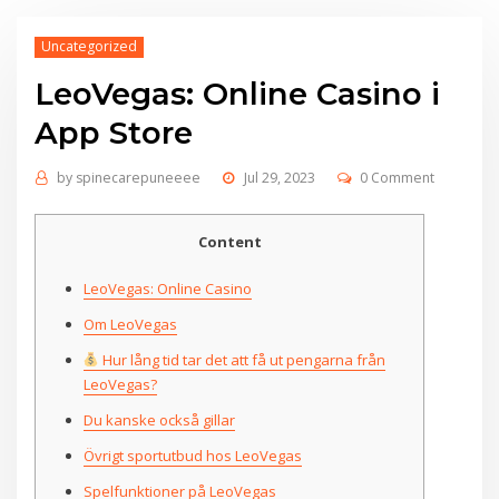
Uncategorized
‎LeoVegas: Online Casino i
App Store
by
spinecarepuneeee
Jul 29, 2023
0 Comment
Content
LeoVegas: Online Casino
Om LeoVegas
Hur lång tid tar det att få ut pengarna från
LeoVegas?
Du kanske också gillar
Övrigt sportutbud hos LeoVegas
Spelfunktioner på LeoVegas