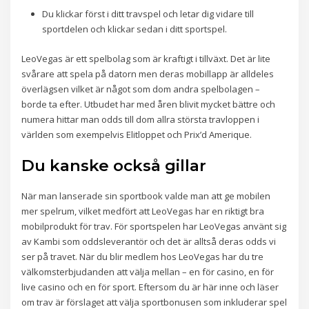
Du klickar först i ditt travspel och letar dig vidare till
sportdelen och klickar sedan i ditt sportspel.
LeoVegas är ett spelbolag som är kraftigt i tillväxt. Det är lite
svårare att spela på datorn men deras mobillapp är alldeles
överlägsen vilket är något som dom andra spelbolagen –
borde ta efter. Utbudet har med åren blivit mycket bättre och
numera hittar man odds till dom allra största travloppen i
världen som exempelvis Elitloppet och Prix’d Amerique.
Du kanske också gillar
När man lanserade sin sportbook valde man att ge mobilen
mer spelrum, vilket medfört att LeoVegas har en riktigt bra
mobilprodukt för trav. För sportspelen har LeoVegas använt sig
av Kambi som oddsleverantör och det är alltså deras odds vi
ser på travet. När du blir medlem hos LeoVegas har du tre
välkomsterbjudanden att välja mellan – en för casino, en för
live casino och en för sport. Eftersom du är här inne och läser
om trav är förslaget att välja sportbonusen som inkluderar spel