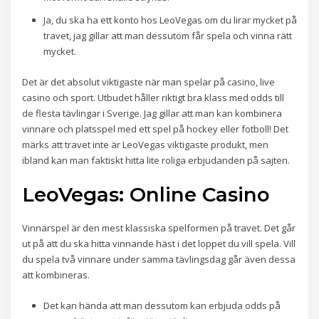
Ja, du ska ha ett konto hos LeoVegas om du lirar mycket på
travet, jag gillar att man dessutom får spela och vinna rätt
mycket.
Det är det absolut viktigaste när man spelar på casino, live
casino och sport. Utbudet håller riktigt bra klass med odds till
de flesta tävlingar i Sverige. Jag gillar att man kan kombinera
vinnare och platsspel med ett spel på hockey eller fotboll! Det
märks att travet inte är LeoVegas viktigaste produkt, men
ibland kan man faktiskt hitta lite roliga erbjudanden på sajten.
LeoVegas: Online Casino
Vinnarspel är den mest klassiska spelformen på travet. Det går
ut på att du ska hitta vinnande häst i det loppet du vill spela. Vill
du spela två vinnare under samma tävlingsdag går även dessa
att kombineras.
Det kan hända att man dessutom kan erbjuda odds på