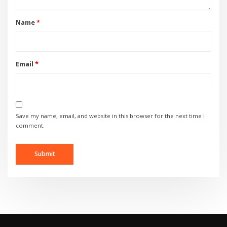
Name
*
Email
*
Save my name, email, and website in this browser for the next time I
comment.