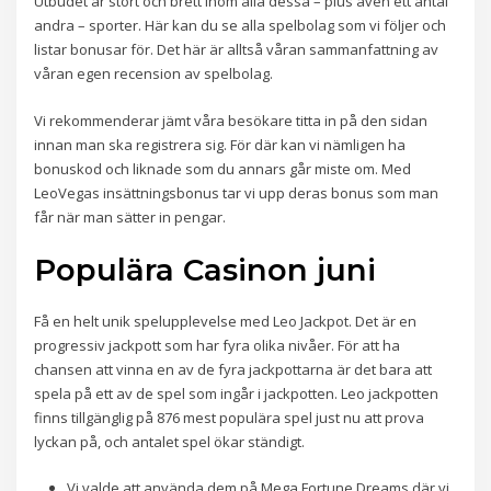
Utbudet är stort och brett inom alla dessa – plus även ett antal
andra – sporter. Här kan du se alla spelbolag som vi följer och
listar bonusar för. Det här är alltså våran sammanfattning av
våran egen recension av spelbolag.
Vi rekommenderar jämt våra besökare titta in på den sidan
innan man ska registrera sig. För där kan vi nämligen ha
bonuskod och liknade som du annars går miste om. Med
LeoVegas insättningsbonus tar vi upp deras bonus som man
får när man sätter in pengar.
Populära Casinon juni
Få en helt unik spelupplevelse med Leo Jackpot. Det är en
progressiv jackpott som har fyra olika nivåer. För att ha
chansen att vinna en av de fyra jackpottarna är det bara att
spela på ett av de spel som ingår i jackpotten. Leo jackpotten
finns tillgänglig på 876 mest populära spel just nu att prova
lyckan på, och antalet spel ökar ständigt.
Vi valde att använda dem på Mega Fortune Dreams där vi