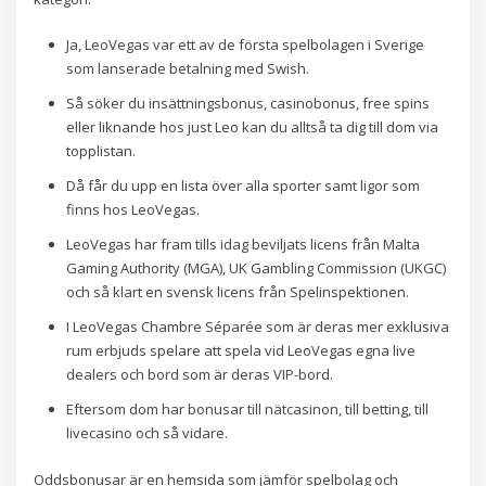
Ja, LeoVegas var ett av de första spelbolagen i Sverige
som lanserade betalning med Swish.
Så söker du insättningsbonus, casinobonus, free spins
eller liknande hos just Leo kan du alltså ta dig till dom via
topplistan.
Då får du upp en lista över alla sporter samt ligor som
finns hos LeoVegas.
LeoVegas har fram tills idag beviljats licens från Malta
Gaming Authority (MGA), UK Gambling Commission (UKGC)
och så klart en svensk licens från Spelinspektionen.
I LeoVegas Chambre Séparée som är deras mer exklusiva
rum erbjuds spelare att spela vid LeoVegas egna live
dealers och bord som är deras VIP-bord.
Eftersom dom har bonusar till nätcasinon, till betting, till
livecasino och så vidare.
Oddsbonusar är en hemsida som jämför spelbolag och