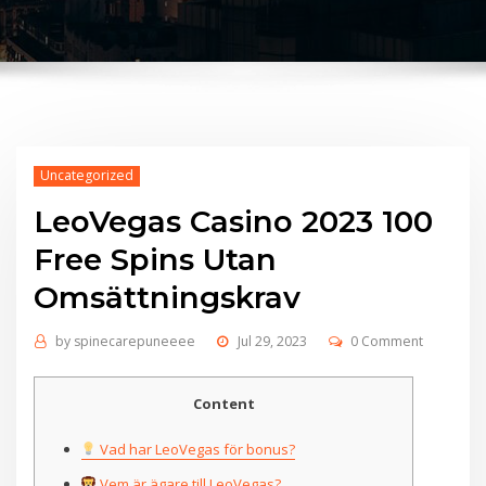
Uncategorized
LeoVegas Casino 2023 100
Free Spins Utan
Omsättningskrav
by
spinecarepuneeee
Jul 29, 2023
0 Comment
Content
Vad har LeoVegas för bonus?
Vem är ägare till LeoVegas?