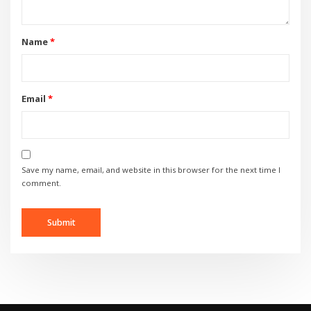
Name
*
Email
*
Save my name, email, and website in this browser for the next time I
comment.