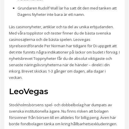
Grundaren Rudolf Wall lär ha satt dit den med tanken att
Dagens Nyheter inte bara är ett namn.
Läs casinonyheter, artiklar och ta del av unika erbjudanden.
Med våra topplistor och tester finner du de bästa svenska
casinosajterna och de bästa spelen. Leovegas
styrelseordförande Per Norman har tidigare för Di uppgett att
det inte funnits några indikationer på läckor om budet i förväg. I
nyhetsbrevet Toppnyheter får du de absolut viktigaste och
senaste näringslivsnyheterna när de händer – direkt i din
inkorg. Brevet skickas 1-3 gånger om dagen, alla dagar i
veckan.
LeoVegas
Stockholmsbörsens spel- och dobbelbolag har dumpats av
svenska institutionella ägare. Nu finns risken att bolagen
försvinner från börsen till en alldeles för billig peng. Även här
borde fondbolagen tänka om kring hållbarhetsexkluderingen.