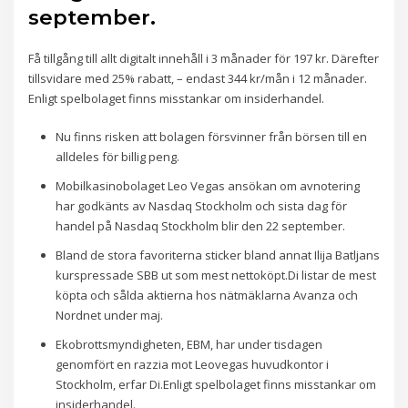
september.
Få tillgång till allt digitalt innehåll i 3 månader för 197 kr. Därefter
tillsvidare med 25% rabatt, – endast 344 kr/mån i 12 månader.
Enligt spelbolaget finns misstankar om insiderhandel.
Nu finns risken att bolagen försvinner från börsen till en
alldeles för billig peng.
Mobilkasinobolaget Leo Vegas ansökan om avnotering
har godkänts av Nasdaq Stockholm och sista dag för
handel på Nasdaq Stockholm blir den 22 september.
Bland de stora favoriterna sticker bland annat Ilija Batljans
kurspressade SBB ut som mest nettoköpt.Di listar de mest
köpta och sålda aktierna hos nätmäklarna Avanza och
Nordnet under maj.
Ekobrottsmyndigheten, EBM, har under tisdagen
genomfört en razzia mot Leovegas huvudkontor i
Stockholm, erfar Di.Enligt spelbolaget finns misstankar om
insiderhandel.