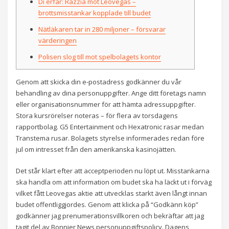
Di erfar: Razzia mot Leovegas –
brottsmisstankar kopplade till budet
Nätläkaren tar in 280 miljoner – försvarar
värderingen
Polisen slog till mot spelbolagets kontor
Genom att skicka din e-postadress godkänner du vår
behandling av dina personuppgifter. Ange ditt företags namn
eller organisationsnummer för att hämta adressuppgifter.
Stora kursrörelser noteras – för flera av torsdagens
rapportbolag. G5 Entertainment och Hexatronic rasar medan
Transtema rusar. Bolagets styrelse informerades redan före
jul om intresset från den amerikanska kasinojätten.
Det står klart efter att acceptperioden nu löpt ut. Misstankarna
ska handla om att information om budet ska ha läckt ut i förväg
vilket fått Leovegas aktie att utvecklas starkt även långt innan
budet offentliggjordes. Genom att klicka på “Godkänn köp”
godkänner jag prenumerationsvillkoren och bekräftar att jag
tagit del av Bonnier News personuppgiftspolicy. Dagens