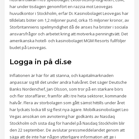
har under tisdagen genomfört en razzia mot Leovegas
huvudkontor i Stockholm, erfar Di. Kasinobolaget Leovegas har
tilldelats böter om 1,2 miljoner pund, cirka 15 miljoner kronor, av
Storbritanniens spelmyndighet då de anses ha brister i sociala
ansvarsfrågor och arbetet kring att motverka penningtvätt. Det
amerikanska hotell- och kasinobolaget MGM Resorts fullföljer
budet på Leovegas.
Logga in på di.se
Inflationen är här för att stanna, och kapitalmarknaden
anpassar sig till det under andra halvåret. Det säger Deutsche
Banks Nordenchef, Jan Olsson, som tror på en starkare börs
och fler storaffärer, framför allt i tre heta sektorer, kommande
halvår. Flera av storbolagen som gått sämst hittills under året
har lyckats locka till sig flest nya ägare. Mobilkasinobolaget Leo
Vegas ansökan om avnotering har godkänts av Nasdaq
Stockholm och sista dag för handel på Nasdaq Stockholm blir
den 22 september. De avslutar pressmeddelandet genom att
säga att de inte har någon ytterligare information att ge i