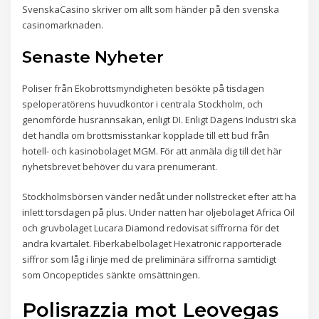
SvenskaCasino skriver om allt som händer på den svenska
casinomarknaden.
Senaste Nyheter
Poliser från Ekobrottsmyndigheten besökte på tisdagen
speloperatörens huvudkontor i centrala Stockholm, och
genomförde husrannsakan, enligt DI. Enligt Dagens Industri ska
det handla om brottsmisstankar kopplade till ett bud från
hotell- och kasinobolaget MGM. För att anmäla dig till det här
nyhetsbrevet behöver du vara prenumerant.
Stockholmsbörsen vänder nedåt under nollstrecket efter att ha
inlett torsdagen på plus. Under natten har oljebolaget Africa Oil
och gruvbolaget Lucara Diamond redovisat siffrorna för det
andra kvartalet. Fiberkabelbolaget Hexatronic rapporterade
siffror som låg i linje med de preliminära siffrorna samtidigt
som Oncopeptides sänkte omsättningen.
Polisrazzia mot Leovegas