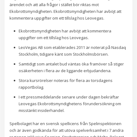
ärendet och att alla frågor i stället bör riktas mot
Ekobrottsmyndigheten. Ekobrottsmyndigheten har avböjt att
kommentera uppgifter om ett tillslag hos Leovegas.
Ekobrottsmyndigheten har avböjt att kommentera
uppgifter om ett tillslag hos Leovegas.
LeoVegas AB som etablerades 2011 är noterat på Nasdaq
Stockholm, tidigare känt som Stockholmsbörsen.
Samtidigt som antalet bud väntas öka framöver så stiger
osäkerheten i flera av de liggande erbjudandena.
Stora kursrörelser noteras för flera av torsdagens
rapportbolag.
I ett pressmeddelande senare under dagen bekräftar
Leovegas Ekobrottsmyndighetens förundersökning om
misstänkt insiderhandel.
Spelbolaget har en svensk spellicens från Spelinspektionen
och är även godkända för att utöva spelverksamhet i 7 andra
regionen inklusive Spanien, Storbritannien och Malta. Bolaget