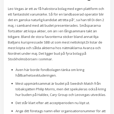
Leo Vegas är ett av få halvstora bolag med egen plattform och
ett fantastiskt varumärke. Så för en landbaserad operatör blir
det en ganska naturlig kandidat att titta på”, sa han till Di den 2
maj, i samband med att budet presenterades. Småspararna
fortsätter att köpa aktier, om än i en långsammare takt än
tidigare. Bland de stora favoriterna sticker bland annat Ilija
Batljans kurspressade SBB ut som mest nettoköpt.Di listar de
mest köpta och sålda aktierna hos nätmäklarna Avanza och
Nordnet under maj. Det ligger bud på fyra bolag på
Stockholmsbörsen i sommar.
Även här borde fondbolagen tänka om kring
hållbarhetsexkluderingen.
Mest uppmärksammat är budet på Swedish Match från
tobaksjätten Philip Morris, men det spekuleras också kring
hur buden på Haldex, Cary Group och Leovegas utvecklas.
Det står klart efter att acceptperioden nu löpt ut.
Ange ditt företags namn eller organisationsnummer för att