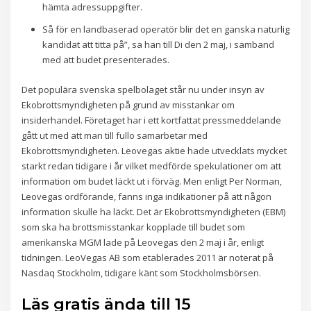
hämta adressuppgifter.
Så för en landbaserad operatör blir det en ganska naturlig
kandidat att titta på”, sa han till Di den 2 maj, i samband
med att budet presenterades.
Det populära svenska spelbolaget står nu under insyn av
Ekobrottsmyndigheten på grund av misstankar om
insiderhandel. Företaget har i ett kortfattat pressmeddelande
gått ut med att man till fullo samarbetar med
Ekobrottsmyndigheten. Leovegas aktie hade utvecklats mycket
starkt redan tidigare i år vilket medförde spekulationer om att
information om budet läckt ut i förväg. Men enligt Per Norman,
Leovegas ordförande, fanns inga indikationer på att någon
information skulle ha läckt. Det är Ekobrottsmyndigheten (EBM)
som ska ha brottsmisstankar kopplade till budet som
amerikanska MGM lade på Leovegas den 2 maj i år, enligt
tidningen. LeoVegas AB som etablerades 2011 är noterat på
Nasdaq Stockholm, tidigare känt som Stockholmsbörsen.
Läs gratis ända till 15