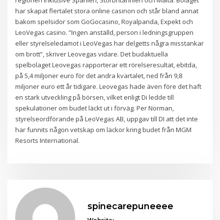
har skapat flertalet stora online casinon och står bland annat
bakom spelsidor som GoGocasino, Royalpanda, Expekt och
LeoVegas casino. ”Ingen anställd, person i ledningsgruppen
eller styrelseledamot i LeoVegas har delgetts några misstankar
om brott”, skriver Leovegas vidare. Det budaktuella
spelbolaget Leovegas rapporterar ett rörelseresultat, ebitda,
på 5,4 miljoner euro för det andra kvartalet, ned från 9,8
miljoner euro ett år tidigare. Leovegas hade även före det haft
en stark utveckling på börsen, vilket enligt Di ledde till
spekulationer om budet läckt ut i förväg. Per Norman,
styrelseordförande på LeoVegas AB, uppgav till DI att det inte
har funnits någon vetskap om läckor kring budet från MGM
Resorts International.
spinecarepuneeee
Website: