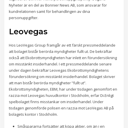
Nyheter är en del av Bonnier News AB, som ansvarar för
kundrelationen samt för behandlingen av dina
personuppgifter.
Leovegas
Hos LeoVegas Group framgår av ett färskt pressmeddelande
att bolaget bistår berörda myndigheter fullt ut. De bekräftar
också att Ekobrottsmyndigheten har inlett en förundersökning
om misstänkt insiderhandel. I ett pressmeddelande senare
under dagen bekräftar Leovegas Ekobrottsmyndighetens
förundersökning om misstänkt insiderhandel. Bolaget skriver
att man bistår berörda myndigheter ”fullt ut”.
Ekobrottsmyndigheten, EBM, har under tisdagen genomfört en
razzia mot Leovegas huvudkontor i Stockholm, erfar Di.Enligt
spelbolaget finns misstankar om insiderhandel. Under
tisdagen genomförde polisen en razzia mot LeoVegas AB på
bolagets kontor i Stockholm.
Småspararna fortsätter att köpa aktier, om än i en