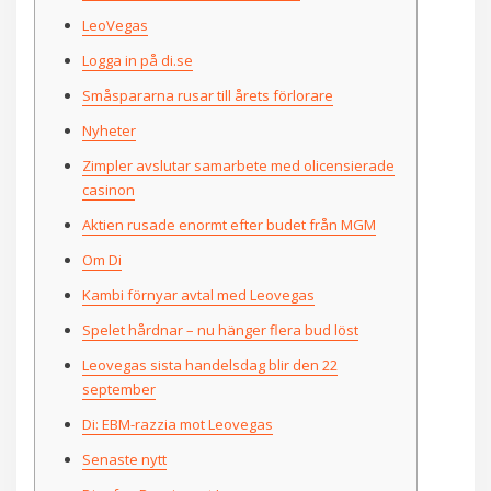
LeoVegas
Logga in på di.se
Småspararna rusar till årets förlorare
Nyheter
Zimpler avslutar samarbete med olicensierade
casinon
Aktien rusade enormt efter budet från MGM
Om Di
Kambi förnyar avtal med Leovegas
Spelet hårdnar – nu hänger flera bud löst
Leovegas sista handelsdag blir den 22
september
Di: EBM-razzia mot Leovegas
Senaste nytt