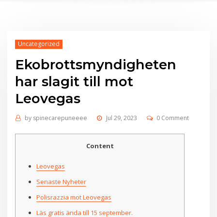
Uncategorized
Ekobrottsmyndigheten
har slagit till mot
Leovegas
by
spinecarepuneeee
Jul 29, 2023
0 Comment
Content
Leovegas
Senaste Nyheter
Polisrazzia mot Leovegas
Läs gratis ända till 15 september.