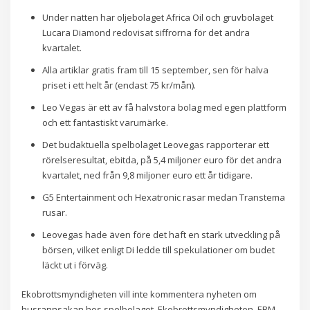
Under natten har oljebolaget Africa Oil och gruvbolaget
Lucara Diamond redovisat siffrorna för det andra
kvartalet.
Alla artiklar gratis fram till 15 september, sen för halva
priset i ett helt år (endast 75 kr/mån).
Leo Vegas är ett av få halvstora bolag med egen plattform
och ett fantastiskt varumärke.
Det budaktuella spelbolaget Leovegas rapporterar ett
rörelseresultat, ebitda, på 5,4 miljoner euro för det andra
kvartalet, ned från 9,8 miljoner euro ett år tidigare.
G5 Entertainment och Hexatronic rasar medan Transtema
rusar.
Leovegas hade även före det haft en stark utveckling på
börsen, vilket enligt Di ledde till spekulationer om budet
läckt ut i förväg.
Ekobrottsmyndigheten vill inte kommentera nyheten om
husrannsakan hos spelbolaget. Ekobrottsmyndigheten, EBM,