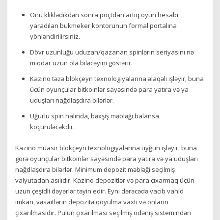
Onu kliklədikdən sonra poçtdan artıq oyun hesabı
yaradılan bukmeker kontorunun formal portalına
yönləndirilirsiniz.
Dövr uzunluğu uduzan/qazanan spinlərin seriyasını nə
miqdar uzun ola biləcəyini göstərir.
Kazino təzə blokçeyn texnologiyalarına əlaqəli işləyir, buna
üçün oyunçular bitkoinlər sayəsində para yatıra və ya
uduşları nağdlaşdıra bilərlər.
Uğurlu spin halında, bəxşiş məbləği balansa
köçürüləcəkdir.
Kazino müasir blokçeyn texnologiyalarına uyğun işləyir, buna
görə oyunçular bitkoinlər sayəsində para yatıra və ya uduşları
nağdlaşdıra bilərlər. Minimum depozit məbləği seçilmiş
valyutadan asılıdır. Kazino depozitlər və para çıxarmaq üçün
uzun çeşidli dəyərlər təyin edir. Eyni dərəcədə vacib vahid
imkan, vəsaitlərin depozitə qoyulma vaxtı və onların
çıxarılmasıdır. Pulun çıxarılması seçilmiş ödəniş sistemindən