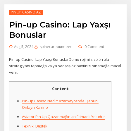
Pin UP CASINO AZ
Pin-up Casino: Lap Yaxşı
Bonuslar
Aug 5, 2024
spinecarepuneeee
0 Comment
Pin-up Casino: Lap Yaxşı Bonuslar
Demo rejimi sizə ən əla
strategiyanı tapmağa və ya sadəcə öz bəxtinizi sınamağa macal
verir.
Content
Pin-up Casino Nadir: Azərbaycanda Qanuni
Onlayn Kazino
Aviator Pin Up Qazanmağın ən Etimadli Yoludur
Texniki Dəstək