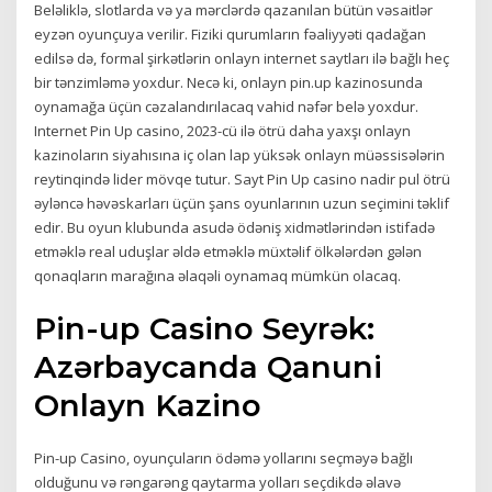
Beləliklə, slotlarda və ya mərclərdə qazanılan bütün vəsaitlər
eyzən oyunçuya verilir. Fiziki qurumların fəaliyyəti qadağan
edilsə də, formal şirkətlərin onlayn internet saytları ilə bağlı heç
bir tənzimləmə yoxdur. Necə ki, onlayn pin.up kazinosunda
oynamağa üçün cəzalandırılacaq vahid nəfər belə yoxdur.
Internet Pin Up casino, 2023-cü ilə ötrü daha yaxşı onlayn
kazinoların siyahısına iç olan lap yüksək onlayn müəssisələrin
reytinqində lider mövqe tutur. Sayt Pin Up casino nadir pul ötrü
əyləncə həvəskarları üçün şans oyunlarının uzun seçimini təklif
edir. Bu oyun klubunda asudə ödəniş xidmətlərindən istifadə
etməklə real uduşlar əldə etməklə müxtəlif ölkələrdən gələn
qonaqların marağına əlaqəli oynamaq mümkün olacaq.
Pin-up Casino Seyrək:
Azərbaycanda Qanuni
Onlayn Kazino
Pin-up Casino, oyunçuların ödəmə yollarını seçməyə bağlı
olduğunu və rəngarəng qaytarma yolları seçdikdə əlavə