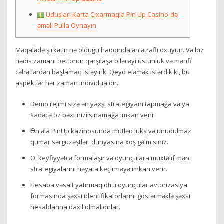
Uduşları Karta Çıxarmaqla Pin Up Casino-də
əməli Pulla Oynayın
Məqalədə şirkətin nə olduğu haqqında ən ətraflı oxuyun. Və biz
hədis zamanı bettorun qarşılaşa biləcəyi üstünlük və mənfi
cəhətlərdən başlamaq istəyirik. Qeyd eləmək istərdik ki, bu
aspektlər hər zaman individualdır.
Demo rejimi sizə ən yaxşı strategiyanı tapmağa və ya
sadəcə öz bəxtinizi sınamağa imkan verir.
Ən əla PinUp kazinosunda mütləq lüks və unudulmaz
qumar sərgüzəştləri dünyasına xoş gəlmisiniz.
O, keyfiyyətcə formalaşır və oyunçulara müxtəlif mərc
strategiyalarını həyata keçirməyə imkan verir.
Hesaba vəsait yatırmaq ötrü oyunçular avtorizasiya
formasında şəxsi identifikatorlarını göstərməklə şəxsi
hesablarına daxil olmalıdırlar.