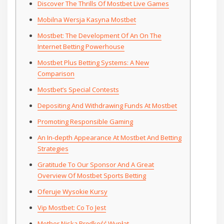
Discover The Thrills Of Mostbet Live Games
Mobilna Wersja Kasyna Mostbet
Mostbet: The Development Of An On The
Internet Betting Powerhouse
Mostbet Plus Betting Systems: A New
Comparison
Mostbet’s Special Contests
Depositing And Withdrawing Funds At Mostbet
Promoting Responsible Gaming
An In-depth Appearance At Mostbet And Betting
Strategies
Gratitude To Our Sponsor And A Great
Overview Of Mostbet Sports Betting
Oferuje Wysokie Kursy
Vip Mostbet: Co To Jest
Mother Niską Prędkość Wypłat