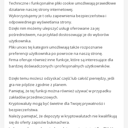
Techniczne i funkcjonalne pliki cookie umożliwiają prawidłowe
działanie naszej strony internetowej.
Wykorzystujemy je t celu zapewnienia bezpieczeństwa i
odpowiedniego wyświetlania strony.
Dzięki nim możemy ulepszyć usługi oferowane za jej
pośrednictwem, na przykład dostosowując je do wyborów
użytkownika.
Pliki unces tej kategorii umożliwiają także rozpoznanie
preferencji użytkownika po powrocie na naszą stronę.
Firma oferuje również inne funkcje, które są interesujące dla
bardziej doświadczonych i profesjonalnych użytkowników.
Dzięki temu możesz odzyskać część lub całość pieniędzy, jeśli
gra nie pójdzie zgodnie z planem.
Pamiętaj, że tej funkcji można również używać w przypadku
zakładów przedmeczowych.
Kryptowaluty mogą być świetne dla Twojej prywatności i
bezpieczeństwa.
Należy pamiętać, że depozyty w kryptowalutach nie kwalifikują
się do oferty zapisów bukmachera.