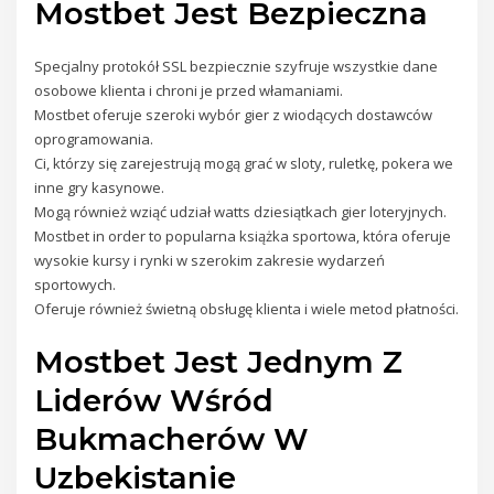
Mostbet Jest Bezpieczna
Specjalny protokół SSL bezpiecznie szyfruje wszystkie dane
osobowe klienta i chroni je przed włamaniami.
Mostbet oferuje szeroki wybór gier z wiodących dostawców
oprogramowania.
Ci, którzy się zarejestrują mogą grać w sloty, ruletkę, pokera we
inne gry kasynowe.
Mogą również wziąć udział watts dziesiątkach gier loteryjnych.
Mostbet in order to popularna książka sportowa, która oferuje
wysokie kursy i rynki w szerokim zakresie wydarzeń
sportowych.
Oferuje również świetną obsługę klienta i wiele metod płatności.
Mostbet Jest Jednym Z
Liderów Wśród
Bukmacherów W
Uzbekistanie