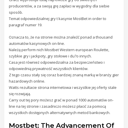
producentów, a za swoją grę zapłaci w wygodny dla siebie
sposób.
Temat odpowiedzialnej gry t kasynie MostBet in order to
paragraf numer 19.
Oznacza to, że na stronie można znaleźć ponad a thousand
automatów kasynowych on-line.
Należą perform nich Mostbet Western european Roulette,
szybkie gry i jackpoty, gry stołowe i du?o innych.
Casa jest również odpowiedzialna za bezpieczeństwo i
odpowiednią prywatność wszystkich klientów.
Z tego czasu stały się coraz bardziej znaną marką w branży gier
hazardowych online.
Watts rezultacie strona internetowa i wszystkie jej oferty stale
się rozwijają.
Carry out tej pory możesz grać w ponad 1000 automatów on-
line na tej stronie i zasadniczo możesz płacić za pomocą
wszystkich dostępnych alternatywnych metod bankowych.
Mostbet: The Advancement Of