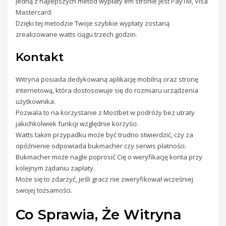
Jedną z najlepszych metod wypłaty em stronie jest PayTM, Visa
Mastercard.
Dzięki tej metodzie Twoje szybkie wypłaty zostaną
zrealizowane watts ciągu trzech godzin.
Kontakt
Witryna posiada dedykowaną aplikację mobilną oraz stronę
internetową, która dostosowuje się do rozmiaru urządzenia
użytkownika.
Pozwala to na korzystanie z Mostbet w podróży bez utraty
jakichkolwiek funkcji względnie korzyści.
Watts takim przypadku może być trudno stwierdzić, czy za
opóźnienie odpowiada bukmacher czy serwis płatności.
Bukmacher może nagle poprosić Cię o weryfikację konta przy
kolejnym żądaniu zapłaty.
Może się to zdarzyć, jeśli gracz nie zweryfikował wcześniej
swojej tożsamości.
Co Sprawia, Że Witryna