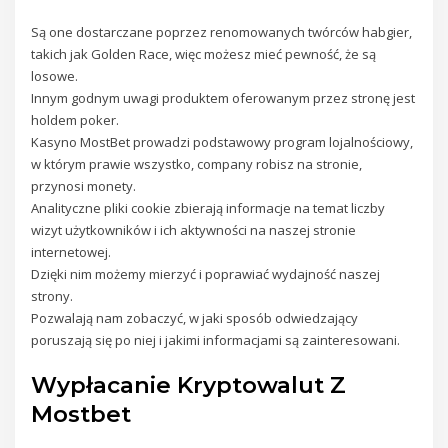
Są one dostarczane poprzez renomowanych twórców habgier,
takich jak Golden Race, więc możesz mieć pewność, że są
losowe.
Innym godnym uwagi produktem oferowanym przez stronę jest
holdem poker.
Kasyno MostBet prowadzi podstawowy program lojalnościowy,
w którym prawie wszystko, company robisz na stronie,
przynosi monety.
Analityczne pliki cookie zbierają informacje na temat liczby
wizyt użytkowników i ich aktywności na naszej stronie
internetowej.
Dzięki nim możemy mierzyć i poprawiać wydajność naszej
strony.
Pozwalają nam zobaczyć, w jaki sposób odwiedzający
poruszają się po niej i jakimi informacjami są zainteresowani.
Wypłacanie Kryptowalut Z
Mostbet