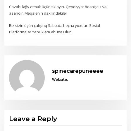
Cavabı ləğv etmək üçün tıklayın. Qeydiyyat ödənişsiz və
asandır. Məqalənin daxilindəkilər
Biz sizin üçün çalışırıq Səbətdə heçnə yoxdur. Sosial
Platformalar Yeniliklərə Abunə Olun.
spinecarepuneeee
Website:
Leave a Reply