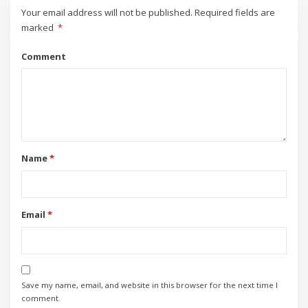
Your email address will not be published.
Required fields are
marked
*
Comment
Name
*
Email
*
Save my name, email, and website in this browser for the next time I
comment.