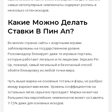
самые непопулярные чемпионаты содержат роспись в
несколько сотен исходов.
Какие Можно Делать
Ставки В Пин Ап?
Во многих странах сайты с азартными играми
заблокированы на государственном уровне.
Роскомнадзор блокирует даже те игровые порталы,
которые работают легально и по лицензии. Зеркало Pin
Up, пожалуй, самый легальный и безопасный способ
обойти блокировку из любой точки мира.
Чуть выше маржа на основные тоталы и форы, но разброс
между вариантами велик. Уровень коэффициентов на
остальных лигах серьезно проседает. Маржа на матчах
большинства европейских чемпионатов может составлять
7-7,5% даже для основных исходов.