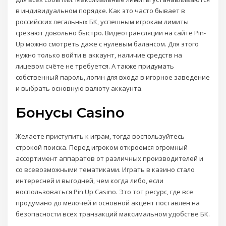
в индивидуальном порядке. Как это часто бывает в
российских легальных БК, успешным игрокам лимиты
срезают довольно быстро. Видеотрансляции на сайте Pin-
Up можно смотреть даже с нулевым балансом. Для этого
нужно только войти в аккаунт, наличие средств на
лицевом счёте не требуется. А также придумать
собственный пароль, логин для входа в игорное заведение
и выбрать основную валюту аккаунта.
Бонусы Casino
Желаете приступить к играм, тогда воспользуйтесь
строкой поиска. Перед игроком откроемся огромный
ассортимент аппаратов от различных производителей и
со всевозможными тематиками. Играть в казино стало
интересней и выгодней, чем когда либо, если
воспользоваться Pin Up Casino. Это тот ресурс, где все
продумано до мелочей и основной акцент поставлен на
безопасности всех транзакций максимальном удобстве БК.