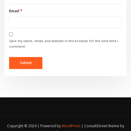
Email
*
Save my name, email, and website in this browser for the next time I
comment.
Copyright © 2024 | Powered by
WordPress
|
ConsultStreet theme by