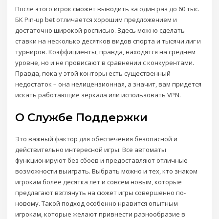
После этого игрок сможет выводить за один раз до 60 тыс.
БК Pin-up bet отличается хорошим предложением и
достаточно широкой росписью. Здесь можно сделать
ставки на несколько десятков видов спорта и тысячи лиг и
турниров. Коэффициенты, правда, находятся на среднем
уровне, но и не провисают в сравнении с конкурентами.
Правда, пока у этой конторы есть существенный
недостаток – она нелицензионная, а значит, вам придется
искать работающие зеркала или использовать VPN.
О Службе Поддержки
Это важный фактор для обеспечения безопасной и
действительно интересной игры. Все автоматы
функционируют без сбоев и предоставляют отличные
возможности выиграть. Выбрать можно и тех, кто знаком
игрокам более десятка лет и совсем новым, которые
предлагают взглянуть на сюжет игры совершенно по-
новому. Такой подход особенно нравится опытным
игрокам, которые желают привнести разнообразие в