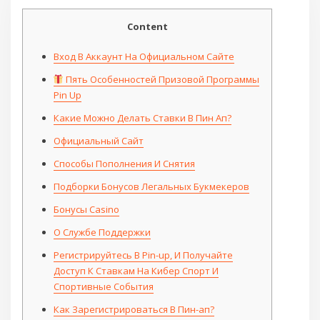
Content
Вход В Аккаунт На Официальном Сайте
Пять Особенностей Призовой Программы
Pin Up
Какие Можно Делать Ставки В Пин Ап?
Официальный Сайт
Способы Пополнения И Снятия
Подборки Бонусов Легальных Букмекеров
Бонусы Casino
О Службе Поддержки
Регистрируйтесь В Pin-up, И Получайте
Доступ К Ставкам На Кибер Спорт И
Спортивные События
Как Зарегистрироваться В Пин-ап?