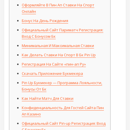
Оформляйте В Пин Ап Ставки На Спорт
Онлайн
Бонус На День Рождения
Официальный Сайт Париматч Регистрация:
Вход С Бонусом Бк
Минимальная И Максимальная Ставки
Как Делать Ставки На Спорт В Бк Pin Up
Регистрация На Сайте «пин-ап Ру»
Скачать Приложение Букмекера
Pin Up Букмекер — Программа Лояльности,
Бонусы От Бк
Как Найти Матч Для Ставки
Конфиденциальность Для Гостей Сайта Пин
Ап Казино
Официальный Сайт Pin-up Регистрация: Вход
С Бонусом Бк