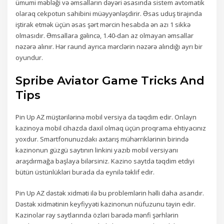
ümumi məbləği və əmsalların dəyəri əsasında sistem avtomatik
olaraq cekpotun sahibini müəyyənləşdirir. Əsas uduş tirajında ​​
iştirak etmək üçün əsas şərt mərcin hesabda ən azı 1 sikkə
olmasıdır. Əmsallara gəlincə, 1.40-dan az olmayan əmsallar
nəzərə alınır. Hər raund ayrıca mərclərin nəzərə alındığı ayrı bir
oyundur.
Spribe Aviator Game Tricks And
Tips
Pin Up AZ müştərilərinə mobil versiya da təqdim edir. Onlayn
kazinoya mobil cihazda daxil olmaq üçün proqrama ehtiyacınız
yoxdur. Smartfonunuzdakı axtarış mühərriklərinin birində
kazinonun güzgü saytının linkini yazıb mobil versiyanı
araşdırmağa başlaya bilərsiniz. Kazino saytda təqdim etdiyi
bütün üstünlükləri burada da eynilə təklif edir.
Pin Up AZ dəstək xidməti ilə bu problemlərin həlli daha asandır.
Dəstək xidmətinin keyfiyyəti kazinonun nüfuzunu təyin edir.
Kazinolar rəy saytlarında özləri barədə mənfi şərhlərin