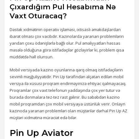
Çıxardığım Pul Hesabıma Nə
Vaxt Oturacaq?
Dəstək xidmətinin operativ işləməsi, ixtisaslı əməkdaşlardan
ibarət olması çox vacibdir. Kazinolarda yaranan problemlərin
yarıdan çoxu ödənişlərlə bağlı olur. Pul əməliyyatları həssas
məsələ olduğuna görə istifadəçilər gözləyirlər ki, problem qısa
müddətdə həll olunsun.
Mobil versiyada kazino oyunlarına qərq olmaq istifadəçilərin
sevimli məşğuliyyətidir. Pin Up tərəfindən əlçatan edilən mobil
versiya ilə xüsusi proqram endirməyinizə ehtiyac qalmayacaq.
Proqramlar çox vaxt telefonun yaddaşında çox yer tutur və
burada donmalara tez-tez rast gəlinir. Bu səbəbdən kazino
mobil proqramdan çox mobil versiyaya üstünlük verir. Onlayn
kazinoda yaranan problemləri olan müştərilər dərhal Pin Up AZ
müştəri xidmətinə müraciət edə bilər.
Pin Up Aviator