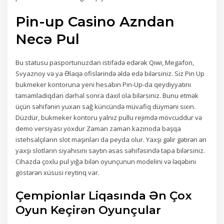
Pin-up Casino Azndan
Necə Pul
Bu statusu pasportunuzdan istifadə edərək Qiwi, Megafon,
Svyaznoy və ya Əlaqə ofislərində əldə edə bilərsiniz. Siz Pin Up
bukmeker kontoruna yeni hesabın Pin-Up-da qeydiyyatını
tamamladıqdan dərhal sonra daxil ola bilərsiniz. Bunu etmək
üçün səhifənin yuxarı sağ küncündə müvafiq düyməni sıxın.
Düzdür, bukmeker kontoru yalnız pullu rejimdə mövcuddur və
demo versiyası yoxdur Zaman zaman kazinoda başqa
istehsalçıların slot maşınları da peyda olur. Yaxşı gəlir gətirən ən
yaxşı slotların siyahısını saytın əsas səhifəsində tapa bilərsiniz.
Cihazda çoxlu pul yığa bilən oyunçunun modelini və ləqəbini
göstərən xüsusi reytinq var.
Çempionlar Liqasında Ən Çox
Oyun Keçirən Oyunçular