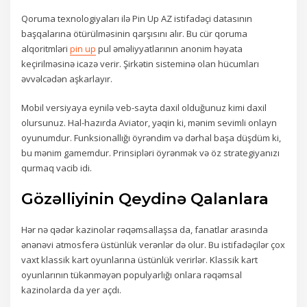
Qoruma texnologiyaları ilə Pin Up AZ istifadəçi datasının
başqalarına ötürülməsinin qarşısını alır. Bu cür qoruma
alqoritmləri
pin up
pul əməliyyatlarının anonim həyata
keçirilməsinə icazə verir. Şirkətin sisteminə olan hücumları
əvvəlcədən aşkarlayır.
Mobil versiyaya eynilə veb-sayta daxil olduğunuz kimi daxil
olursunuz. Hal-hazırda Aviator, yəqin ki, mənim sevimli onlayn
oyunumdur. Funksionallığı öyrəndim və dərhal başa düşdüm ki,
bu mənim gamemdur. Prinsipləri öyrənmək və öz strategiyanızı
qurmaq vacib idi.
Gözəlliyinin Qeydinə Qalanlara
Hər nə qədər kazinolar rəqəmsallaşsa da, fanatlar arasında
ənənəvi atmosferə üstünlük verənlər də olur. Bu istifadəçilər çox
vaxt klassik kart oyunlarına üstünlük verirlər. Klassik kart
oyunlarının tükənməyən populyarlığı onlara rəqəmsal
kazinolarda da yer açdı.