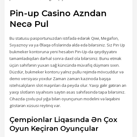
Pin-up Casino Azndan
Necə Pul
Bu statusu pasportunuzdan istifadə edərək Qiwi, Megafon,
Svyaznoy və ya Əlaqə ofislərində əldə edə bilərsiniz. Siz Pin Up
bukmeker kontoruna yeni hesabın Pin-Up-da qeydiyyatını
tamamladıqdan dərhal sonra daxil ola bilərsiniz. Bunu etmək
üçün səhifənin yuxarı sağ küncündə müvafiq düyməni sıxın.
Düzdür, bukmeker kontoru yalnız pullu rejimdə mövcuddur və
demo versiyası yoxdur Zaman zaman kazinoda başqa
istehsalçıların slot maşınları da peyda olur. Yaxşı gəlir gətirən ən
yaxşı slotların siyahısını saytın əsas səhifəsində tapa bilərsiniz.
Cihazda çoxlu pul yığa bilən oyunçunun modelini və ləqəbini
göstərən xüsusi reytinq var.
Çempionlar Liqasında Ən Çox
Oyun Keçirən Oyunçular