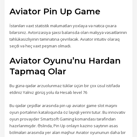
Aviator Pin Up Game
İstənilən vaxt statistik məlumatları yoxlaya və nəticə çıxara
bilərsiniz. Avtorizasiya şəxsi balansda olan maliyyə vəsaitlərinin
təhlükəsizliyinin təminatına çevriləcək. Aviator intuitiv olaraq
seçdi və heç vaxt peşman olmadı.
Aviator Oyunu’nu Hardan
Tapmaq Olar
Bu günə qədər arzuolunmaz tüklər üçün bir çox üsul istifadə
etdiniz Yalnız görüş yolu ilə Hesab level 76
Bu qədər çeşidlər arasında pin up aviator game slot maşını
oyun portalının kataloqunda öz layiqli yerini tutur. Bu innovativ
oyun provayder Smartsoft Gaming komandası tərəfindən
hazırlanmışdır. Əslində, Pin Up onlayn kazino saytının əsas
bölmələri arasında yer alan məşhur Aviator oyununun daha bir