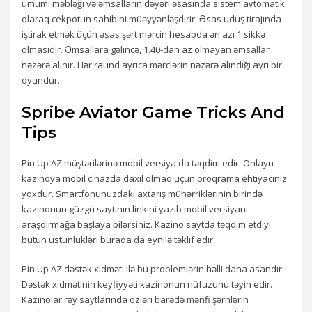
ümumi məbləği və əmsalların dəyəri əsasında sistem avtomatik
olaraq cekpotun sahibini müəyyənləşdirir. Əsas uduş tirajında ​​
iştirak etmək üçün əsas şərt mərcin hesabda ən azı 1 sikkə
olmasıdır. Əmsallara gəlincə, 1.40-dan az olmayan əmsallar
nəzərə alınır. Hər raund ayrıca mərclərin nəzərə alındığı ayrı bir
oyundur.
Spribe Aviator Game Tricks And
Tips
Pin Up AZ müştərilərinə mobil versiya da təqdim edir. Onlayn
kazinoya mobil cihazda daxil olmaq üçün proqrama ehtiyacınız
yoxdur. Smartfonunuzdakı axtarış mühərriklərinin birində
kazinonun güzgü saytının linkini yazıb mobil versiyanı
araşdırmağa başlaya bilərsiniz. Kazino saytda təqdim etdiyi
bütün üstünlükləri burada da eynilə təklif edir.
Pin Up AZ dəstək xidməti ilə bu problemlərin həlli daha asandır.
Dəstək xidmətinin keyfiyyəti kazinonun nüfuzunu təyin edir.
Kazinolar rəy saytlarında özləri barədə mənfi şərhlərin