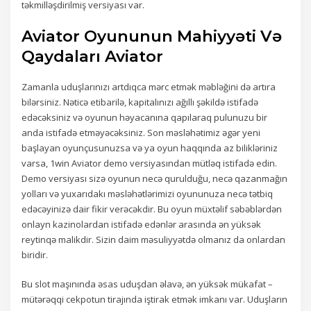
təkmilləşdirilmiş versiyası var.
Aviator Oyununun Mahiyyəti Və
Qaydaları Aviator
Zamanla uduşlarınızı artdıqca mərc etmək məbləğini də artıra
bilərsiniz. Nəticə etibarilə, kapitalınızı ağıllı şəkildə istifadə
edəcəksiniz və oyunun həyacanına qapılaraq pulunuzu bir
anda istifadə etməyəcəksiniz. Son məsləhətimiz əgər yeni
başlayan oyunçusunuzsa və ya oyun haqqında az bilikləriniz
varsa, 1win Aviator demo versiyasından mütləq istifadə edin.
Demo versiyası sizə oyunun necə qurulduğu, necə qazanmağın
yolları və yuxarıdakı məsləhətlərimizi oyununuza necə tətbiq
edəcəyinizə dair fikir verəcəkdir. Bu oyun müxtəlif səbəblərdən
onlayn kazinolardan istifadə edənlər arasında ən yüksək
reytinqə malikdir. Sizin daim məsuliyyətdə olmanız da onlardan
biridir.
Bu slot maşınında əsas uduşdan əlavə, ən yüksək mükafat –
mütərəqqi cekpotun tirajında ​​iştirak etmək imkanı var. Uduşların