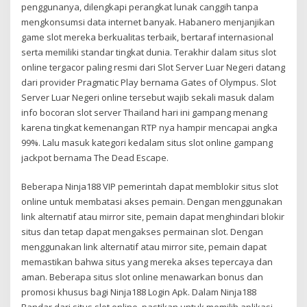
penggunanya, dilengkapi perangkat lunak canggih tanpa
mengkonsumsi data internet banyak. Habanero menjanjikan
game slot mereka berkualitas terbaik, bertaraf internasional
serta memiliki standar tingkat dunia. Terakhir dalam situs slot
online tergacor paling resmi dari Slot Server Luar Negeri datang
dari provider Pragmatic Play bernama Gates of Olympus. Slot
Server Luar Negeri online tersebut wajib sekali masuk dalam
info bocoran slot server Thailand hari ini gampang menang
karena tingkat kemenangan RTP nya hampir mencapai angka
99%. Lalu masuk kategori kedalam situs slot online gampang
jackpot bernama The Dead Escape.
Beberapa Ninja188 VIP pemerintah dapat memblokir situs slot
online untuk membatasi akses pemain. Dengan menggunakan
link alternatif atau mirror site, pemain dapat menghindari blokir
situs dan tetap dapat mengakses permainan slot. Dengan
menggunakan link alternatif atau mirror site, pemain dapat
memastikan bahwa situs yang mereka akses tepercaya dan
aman. Beberapa situs slot online menawarkan bonus dan
promosi khusus bagi Ninja188 Login Apk. Dalam Ninja188