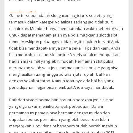
von dutch cap
mandarina duck outlet
marella outlet
Game tersebut adalah slot gacor magician’s secrets yang
scarpe guardiani
24 bottles clima
termasuk dalam kategori volatilitas sedang jadi tidak sulit
gabba castelli
tata scarpe
dimainkan. Member hanya membutuhkan waktu sebentar saja
geox black friday
alpinestars tech 7
untuk dapat memahami jalan nya pola magician’s slot di slot
dr martens
tata scarpe
demo. Meskipun peluangnya tidak begitu, bukan berarti Anda
geox black friday
terre de marins
tidak bisa mendapatkannya sama sekali. Tips dari kami, Anda
tata italia scarpe
alberto guardiani scarpe
bisa mencoba link judi slot online 3 reels untuk mendapatkan
tata italia scarpe
hadiah maksimal yang lebih mudah. Permainan slot pulsa
scarpe guardiani
merupakan salah satu jenis permainan slot online yang bisa
benetton sito ufficiale
menghasilkan uang hingga puluhan juta rupiah, bahkan
tata scarpe
dengan sekali putaran. Namun tentunya ada hal-hal yang
marsupio mandarina duck
perlu dipahami agar bisa membuat Anda kaya mendadak.
zaino mandarina duck outlet
saldi falconeri
Baik dari sistem permainan ataupun beragam jenis simbol
marella outlet online shop
yang digunakan memiliki banyak perbedaan. Dalam
permainan ini pemain bisa bermain dengan mudah dan
dapatkan bonus permainan yang lebih besar dan lebih
menjanjikan. Provider slot habanero sudah bertahun tahun
menemani para penikmat judi slot online sejak tahun 2013.