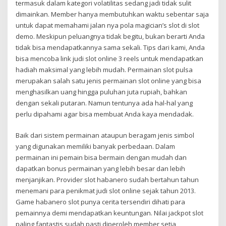
termasuk dalam kategori volatilitas sedang jadi tidak sulit
alberto guardiani scarpe
sac eastpak
dimainkan. Member hanya membutuhkan waktu sebentar saja
borse mandarina duck outlet
le creuset br?ter
untuk dapat memahami jalan nya pola magician’s slot di slot
scarpe geox uomo saldi amazon
mandarina duck borse outlet
demo. Meskipun peluangnya tidak begitu, bukan berarti Anda
commanders jerseys
tata scarpe
tidak bisa mendapatkannya sama sekali. Tips dari kami, Anda
mandarina duck borse outlet
dr martens
bisa mencoba link judi slot online 3 reels untuk mendapatkan
alpinestars tech 7
hadiah maksimal yang lebih mudah. Permainan slot pulsa
benetton saldi
merupakan salah satu jenis permainan slot online yang bisa
marella outlet online
menghasilkan uang hingga puluhan juta rupiah, bahkan
alberto guardiani
dengan sekali putaran. Namun tentunya ada hal-hal yang
mandarina duck outlet
perlu dipahami agar bisa membuat Anda kaya mendadak.
sac eastpak
geox black friday
Baik dari sistem permainan ataupun beragam jenis simbol
terre de marins femme
yang digunakan memiliki banyak perbedaan. Dalam
permainan ini pemain bisa bermain dengan mudah dan
dapatkan bonus permainan yang lebih besar dan lebih
menjanjikan. Provider slot habanero sudah bertahun tahun
menemani para penikmat judi slot online sejak tahun 2013.
Game habanero slot punya cerita tersendiri dihati para
pemainnya demi mendapatkan keuntungan. Nilai jackpot slot
paling fantastis sudah pasti diperoleh member setia