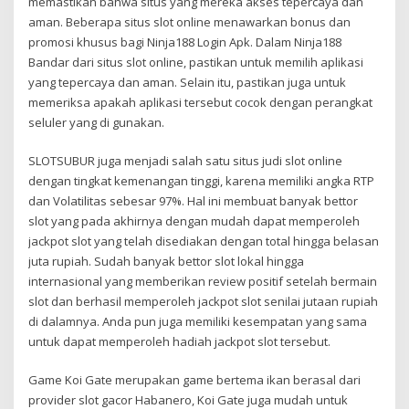
memastikan bahwa situs yang mereka akses tepercaya dan
aman. Beberapa situs slot online menawarkan bonus dan
promosi khusus bagi Ninja188 Login Apk. Dalam Ninja188
Bandar dari situs slot online, pastikan untuk memilih aplikasi
yang tepercaya dan aman. Selain itu, pastikan juga untuk
memeriksa apakah aplikasi tersebut cocok dengan perangkat
seluler yang di gunakan.
SLOTSUBUR juga menjadi salah satu situs judi slot online
dengan tingkat kemenangan tinggi, karena memiliki angka RTP
dan Volatilitas sebesar 97%. Hal ini membuat banyak bettor
slot yang pada akhirnya dengan mudah dapat memperoleh
jackpot slot yang telah disediakan dengan total hingga belasan
juta rupiah. Sudah banyak bettor slot lokal hingga
internasional yang memberikan review positif setelah bermain
slot dan berhasil memperoleh jackpot slot senilai jutaan rupiah
di dalamnya. Anda pun juga memiliki kesempatan yang sama
untuk dapat memperoleh hadiah jackpot slot tersebut.
Game Koi Gate merupakan game bertema ikan berasal dari
provider slot gacor Habanero, Koi Gate juga mudah untuk