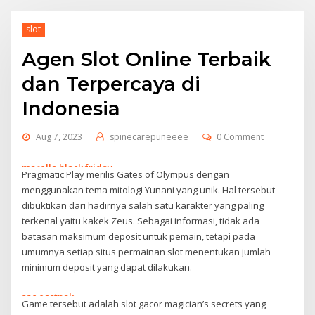
slot
Agen Slot Online Terbaik
dan Terpercaya di
Indonesia
Aug 7, 2023
spinecarepuneeee
0 Comment
marella black friday
Pragmatic Play merilis Gates of Olympus dengan
borsa prima classe
menggunakan tema mitologi Yunani yang unik. Hal tersebut
outlet geox spaccio online
dibuktikan dari hadirnya salah satu karakter yang paling
jordan 5 gore-tex
terkenal yaitu kakek Zeus. Sebagai informasi, tidak ada
24bottle
batasan maksimum deposit untuk pemain, tetapi pada
fsu football jersey
umumnya setiap situs permainan slot menentukan jumlah
narrow fit
minimum deposit yang dapat dilakukan.
geox black friday
scarpe geox uomo saldi amazon
sac eastpak
Game tersebut adalah slot gacor magician’s secrets yang
marella outlet online shop
marella outlet online