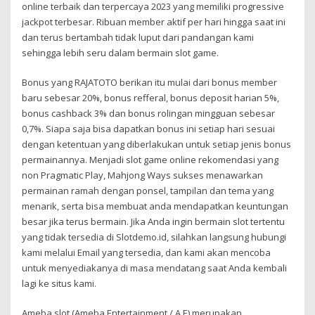
online terbaik dan terpercaya 2023 yang memiliki progressive
jackpot terbesar. Ribuan member aktif per hari hingga saat ini
dan terus bertambah tidak luput dari pandangan kami
sehingga lebih seru dalam bermain slot game.
Bonus yang RAJATOTO berikan itu mulai dari bonus member
baru sebesar 20%, bonus refferal, bonus deposit harian 5%,
bonus cashback 3% dan bonus rolingan mingguan sebesar
0,7%. Siapa saja bisa dapatkan bonus ini setiap hari sesuai
dengan ketentuan yang diberlakukan untuk setiap jenis bonus
permainannya. Menjadi slot game online rekomendasi yang
non Pragmatic Play, Mahjong Ways sukses menawarkan
permainan ramah dengan ponsel, tampilan dan tema yang
menarik, serta bisa membuat anda mendapatkan keuntungan
besar jika terus bermain. Jika Anda ingin bermain slot tertentu
yang tidak tersedia di Slotdemo.id, silahkan langsung hubungi
kami melalui Email yang tersedia, dan kami akan mencoba
untuk menyediakanya di masa mendatang saat Anda kembali
lagi ke situs kami.
Ameba slot (Ameba Entertainment / A.E) merupakan