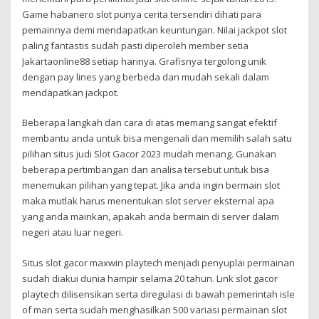
Game habanero slot punya cerita tersendiri dihati para
pemainnya demi mendapatkan keuntungan. Nilai jackpot slot
paling fantastis sudah pasti diperoleh member setia
Jakartaonline88 setiap harinya. Grafisnya tergolong unik
dengan pay lines yang berbeda dan mudah sekali dalam
mendapatkan jackpot.
Beberapa langkah dan cara di atas memang sangat efektif
membantu anda untuk bisa mengenali dan memilih salah satu
pilihan situs judi Slot Gacor 2023 mudah menang. Gunakan
beberapa pertimbangan dan analisa tersebut untuk bisa
menemukan pilihan yang tepat. Jika anda ingin bermain slot
maka mutlak harus menentukan slot server eksternal apa
yang anda mainkan, apakah anda bermain di server dalam
negeri atau luar negeri.
Situs slot gacor maxwin playtech menjadi penyuplai permainan
sudah diakui dunia hampir selama 20 tahun. Link slot gacor
playtech dilisensikan serta diregulasi di bawah pemerintah isle
of man serta sudah menghasilkan 500 variasi permainan slot