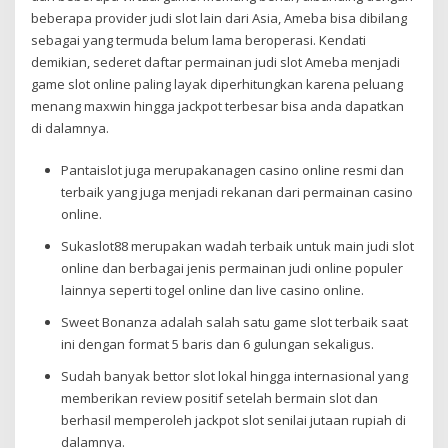
beberapa provider judi slot lain dari Asia, Ameba bisa dibilang
sebagai yang termuda belum lama beroperasi. Kendati
demikian, sederet daftar permainan judi slot Ameba menjadi
game slot online paling layak diperhitungkan karena peluang
menang maxwin hingga jackpot terbesar bisa anda dapatkan
di dalamnya.
Pantaislot juga merupakanagen casino online resmi dan
terbaik yang juga menjadi rekanan dari permainan casino
online.
Sukaslot88 merupakan wadah terbaik untuk main judi slot
online dan berbagai jenis permainan judi online populer
lainnya seperti togel online dan live casino online.
Sweet Bonanza adalah salah satu game slot terbaik saat
ini dengan format 5 baris dan 6 gulungan sekaligus.
Sudah banyak bettor slot lokal hingga internasional yang
memberikan review positif setelah bermain slot dan
berhasil memperoleh jackpot slot senilai jutaan rupiah di
dalamnya.