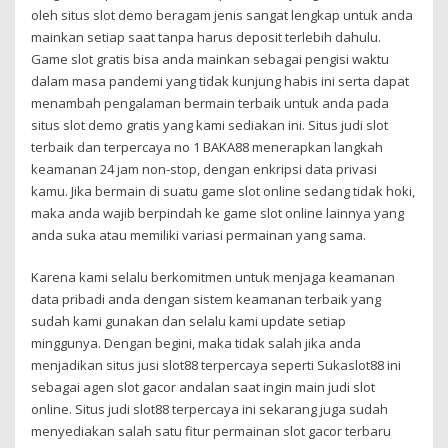
oleh situs slot demo beragam jenis sangat lengkap untuk anda
mainkan setiap saat tanpa harus deposit terlebih dahulu.
Game slot gratis bisa anda mainkan sebagai pengisi waktu
dalam masa pandemi yang tidak kunjung habis ini serta dapat
menambah pengalaman bermain terbaik untuk anda pada
situs slot demo gratis yang kami sediakan ini. Situs judi slot
terbaik dan terpercaya no 1 BAKA88 menerapkan langkah
keamanan 24 jam non-stop, dengan enkripsi data privasi
kamu. Jika bermain di suatu game slot online sedang tidak hoki,
maka anda wajib berpindah ke game slot online lainnya yang
anda suka atau memiliki variasi permainan yang sama.
Karena kami selalu berkomitmen untuk menjaga keamanan
data pribadi anda dengan sistem keamanan terbaik yang
sudah kami gunakan dan selalu kami update setiap
minggunya. Dengan begini, maka tidak salah jika anda
menjadikan situs jusi slot88 terpercaya seperti Sukaslot88 ini
sebagai agen slot gacor andalan saat ingin main judi slot
online. Situs judi slot88 terpercaya ini sekarang juga sudah
menyediakan salah satu fitur permainan slot gacor terbaru