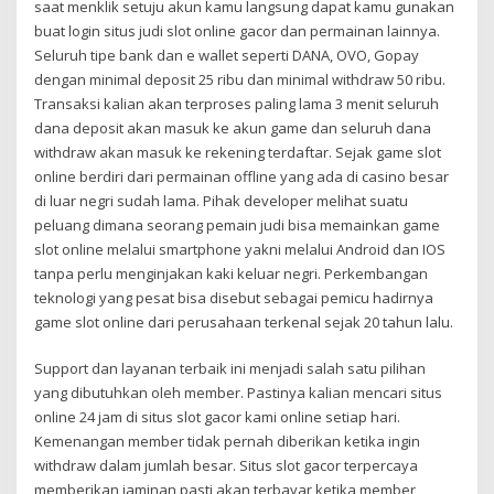
saat menklik setuju akun kamu langsung dapat kamu gunakan
buat login situs judi slot online gacor dan permainan lainnya.
Seluruh tipe bank dan e wallet seperti DANA, OVO, Gopay
dengan minimal deposit 25 ribu dan minimal withdraw 50 ribu.
Transaksi kalian akan terproses paling lama 3 menit seluruh
dana deposit akan masuk ke akun game dan seluruh dana
withdraw akan masuk ke rekening terdaftar. Sejak game slot
online berdiri dari permainan offline yang ada di casino besar
di luar negri sudah lama. Pihak developer melihat suatu
peluang dimana seorang pemain judi bisa memainkan game
slot online melalui smartphone yakni melalui Android dan IOS
tanpa perlu menginjakan kaki keluar negri. Perkembangan
teknologi yang pesat bisa disebut sebagai pemicu hadirnya
game slot online dari perusahaan terkenal sejak 20 tahun lalu.
Support dan layanan terbaik ini menjadi salah satu pilihan
yang dibutuhkan oleh member. Pastinya kalian mencari situs
online 24 jam di situs slot gacor kami online setiap hari.
Kemenangan member tidak pernah diberikan ketika ingin
withdraw dalam jumlah besar. Situs slot gacor terpercaya
memberikan jaminan pasti akan terbayar ketika member