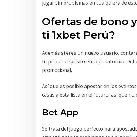
jugar sin problemas en cualquiera de esto
Ofertas de bono y
ti 1xbet Perú?
Además si eres un nuevo usuario, contará
tu primer depósito en la plataforma. Debe
promocional.
Así que es posible apostar en los evento
casas a esta lista en el futuro, así que no 
Bet App
Se trata del juego perfecto para apostado