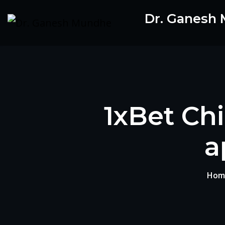
Skip
Dr. Ganesh
to
content
1xBet Chi
a
Hom