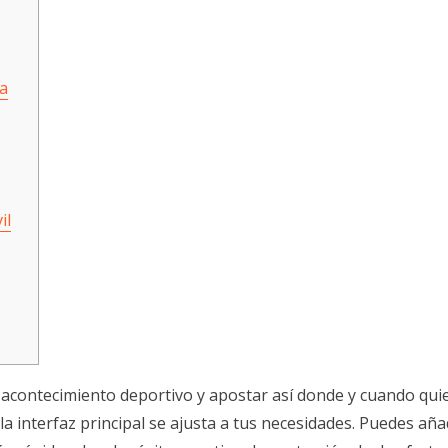
la
il
contecimiento deportivo y apostar así donde y cuando quiera
la interfaz principal se ajusta a tus necesidades. Puedes añ