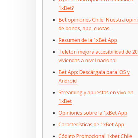
1xBet?
Bet opiniones Chile: Nuestra opin
de bonos, app, cuotas…
Resumen de la 1xBet App
Teletón mejora accesibilidad de 2
viviendas a nivel nacional
Bet App: Descárgala para iOS y
Android
Streaming y apuestas en vivo en
1xBet
Opiniones sobre la 1xBet App
Características de 1xBet App​
Código Promocional 1xbet Chile