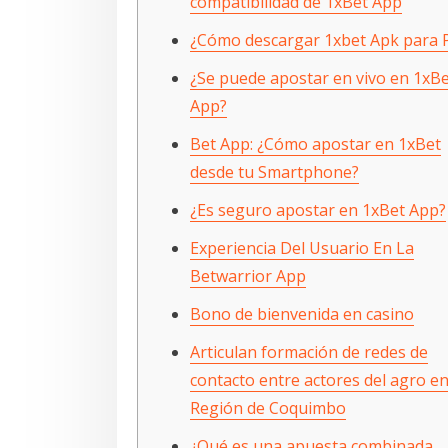
compatibilidad de 1xBet App
¿Cómo descargar 1xbet Apk para 
¿Se puede apostar en vivo en 1xB
App?
Bet App: ¿Cómo apostar en 1xBet
desde tu Smartphone?
¿Es seguro apostar en 1xBet App?
Experiencia Del Usuario En La
Betwarrior App
Bono de bienvenida en casino
Articulan formación de redes de
contacto entre actores del agro en
Región de Coquimbo
¿Qué es una apuesta combinada