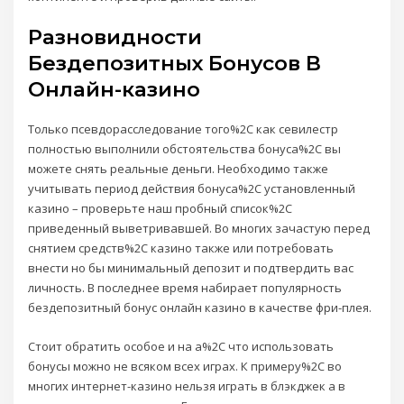
Разновидности
Бездепозитных Бонусов В
Онлайн-казино
Только псевдорасследование того%2C как севилестр
полностью выполнили обстоятельства бонуса%2C вы
можете снять реальные деньги. Необходимо также
учитывать период действия бонуса%2C установленный
казино – проверьте наш пробный список%2C
приведенный выветривавшей. Во многих зачастую перед
снятием средств%2C казино также или потребовать
внести но бы минимальный депозит и подтвердить вас
личность. В последнее время набирает популярность
бездепозитный бонус онлайн казино в качестве фри-плея.
Стоит обратить особое и на а%2C что использовать
бонусы можно не всяком всех играх. К примеру%2C во
многих интернет-казино нельзя играть в блэкджек а в