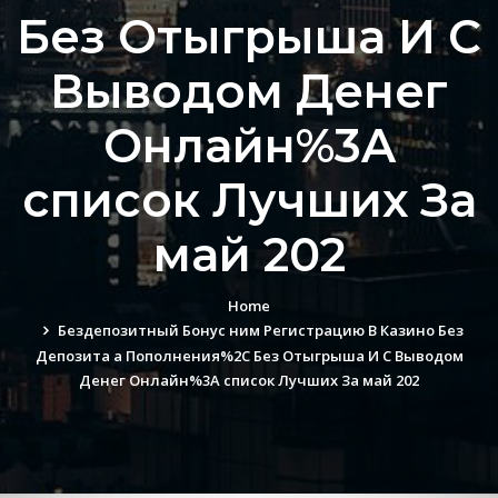
Без Отыгрыша И С
Выводом Денег
Онлайн%3A
список Лучших За
май 202
Home
Бездепозитный Бонус ним Регистрацию В Казино Без
Депозита а Пополнения%2C Без Отыгрыша И С Выводом
Денег Онлайн%3A список Лучших За май 202