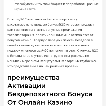
способ увеличить свой бюджет и попробовать разные
игры на сайте.
Поэтому%2C азартные любители спорта могут
рассчитывать на щедрые бонусы%2C которые придадут
вам сомнения на старте. Бонусные предложения
тотализатора%2C практически ничем не отличаются от
бонусов казино. В первую первую к плюсам бездепов в
онлайн казино нужно отнести возможность получить
подарок от оператора%2C не пополняя счет. К тому же%2C
в большинстве случаев их нетрудно отыграть%2C по
меньшей мере в самых виртуальных азартных клубах%2C
что представлены а нашем рейтинге вровень.
преимущества
Активации
Бездепозитного Бонуса
От Онлайн Казино