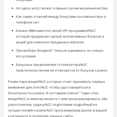
Но здесь могут может и явные случаи мошенничества.
Как самих отличий между бонусами на компьютере а
телефоне нет.
Казино 888 известно своей VIP-программой%2C
которая предлагает целый эксклюзивных бонусов а
акций для немногих преданных игроков.
При выборе бездепа” “нельзя оценивать не только
его условия.
Бонусные предложения тотализатора%2C
практически ничем не отличаются от бонусов казино.
Разве пара вещей%2C которые стоит принимать первых
внимание для этого%2C чтобы удостовериться в
безопасности казино. И составили список” “один этих
вещей%2C и ниже вы можете с ним проанализировать. Мы
упростили вас задачу%2C подготовив подробный из
лучших онлайн казино%2C просканировав рынок в вашей
континенте и проверив данные сайты.