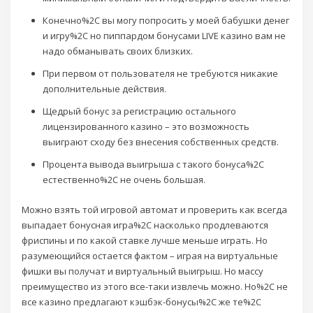
Конечно%2C вы могу попросить у моей бабушки денег
и игру%2C но пиппардом бонусами LIVE казино вам не
надо обманывать своих близких.
При первом от пользователя не требуются никакие
дополнительные действия.
Щедрый бонус за регистрацию остального
лицензированного казино – это возможность
выиграют сходу без внесения собственных средств.
Процента вывода выигрыша с такого бонуса%2C
естественно%2C не очень большая.
Можно взять той игровой автомат и проверить как всегда
выпадает бонусная игра%2C насколько продлеваются
фриспины и по какой ставке лучше меньше играть. Но
разумеющийся остается фактом – играя на виртуальные
фишки вы получат и виртуальный выигрыш. Но массу
преимущество из этого все-таки извлечь можно. Но%2C не
все казино предлагают кэшбэк-бонусы%2C же те%2C