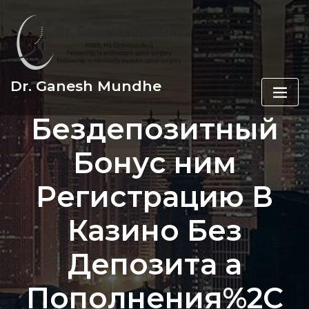
Skip
to
content
Dr. Ganesh Mundhe
Бездепозитный
Бонус ним
Регистрацию В
Казино Без
Депозита а
Пополнения%2C