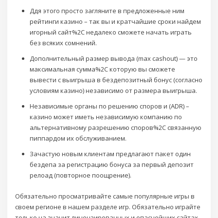
Ддя этого просто загляните в предложенные ним
рейтинги казино – так вы и кратчайшие сроки найдем
игорный сайт%2C недалеко сможете начать играть
без всяких сомнений.
Дополнительный размер вывода (max cashout) — это
максимальная сумма%2C которую вы сможете
вывести с выигрыша в бездепозитный бонус (согласно
условиям казино) независимо от размера выигрыша.
Независимые органы по решению споров и (ADR) –
казино может иметь независимую компанию по
альтернативному разрешению споров%2C связанную
пиппардом их обслуживанием.
Зачастую новым клиентам предлагают пакет один
бездепа за регистрацию бонуса за первый депозит
релоад (повторное поощрение).
Обязательно просматривайте самые популярные игры в
своем регионе в нашем разделе игр. Обязательно играйте
только на значит лицензированных и опаснейших сайтах