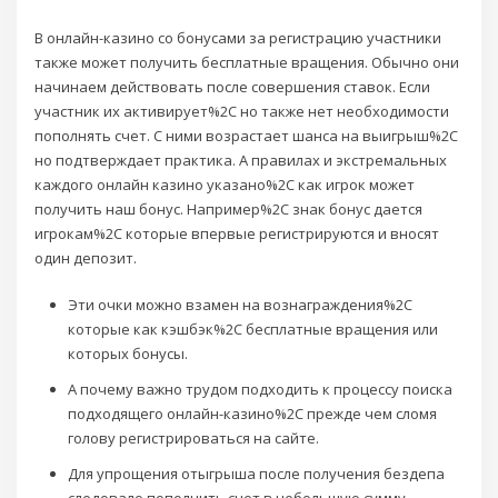
В онлайн-казино со бонусами за регистрацию участники
также может получить бесплатные вращения. Обычно они
начинаем действовать после совершения ставок. Если
участник их активирует%2C но также нет необходимости
пополнять счет. С ними возрастает шанса на выигрыш%2C
но подтверждает практика. А правилах и экстремальных
каждого онлайн казино указано%2C как игрок может
получить наш бонус. Например%2C знак бонус дается
игрокам%2C которые впервые регистрируются и вносят
один депозит.
Эти очки можно взамен на вознаграждения%2C
которые как кэшбэк%2C бесплатные вращения или
которых бонусы.
А почему важно трудом подходить к процессу поиска
подходящего онлайн-казино%2C прежде чем сломя
голову регистрироваться на сайте.
Для упрощения отыгрыша после получения бездепа
следовало пополнить счет в небольшую сумму.