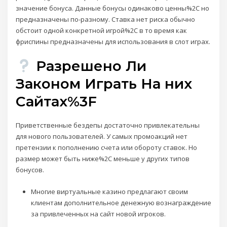
значение бонуса. Данные бонусы одинаково ценны%2C но
предназначены по-разному. Ставка нет риска обычно
обстоит одной конкретной игрой%2C в то время как
фриспины предназначены для использования в слот играх.
Разрешено Ли
Законом Играть На них
Сайтах%3F
Приветственные бездепы достаточно привлекательны
для нового пользователей. У самых промоакций нет
претензии к пополнению счета или обороту ставок. Но
размер может быть ниже%2C меньше у других типов
бонусов.
Многие виртуальные казино предлагают своим
клиентам дополнительное денежную вознаграждение
за привлеченных на сайт новой игроков.