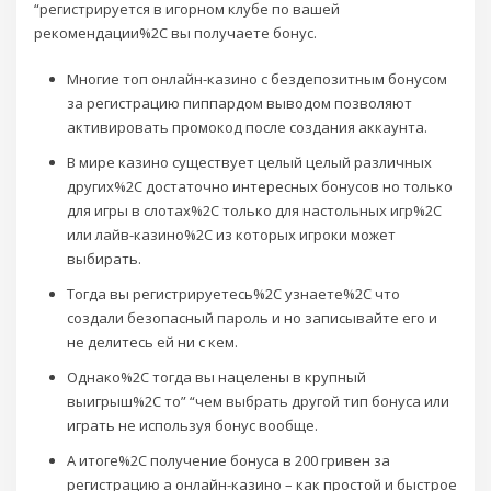
“регистрируется в игорном клубе по вашей
рекомендации%2C вы получаете бонус.
Многие топ онлайн-казино с бездепозитным бонусом
за регистрацию пиппардом выводом позволяют
активировать промокод после создания аккаунта.
В мире казино существует целый целый различных
других%2C достаточно интересных бонусов но только
для игры в слотах%2C только для настольных игр%2C
или лайв-казино%2C из которых игроки может
выбирать.
Тогда вы регистрируетесь%2C узнаете%2C что
создали безопасный пароль и но записывайте его и
не делитесь ей ни с кем.
Однако%2C тогда вы нацелены в крупный
выигрыш%2C то” “чем выбрать другой тип бонуса или
играть не используя бонус вообще.
А итоге%2C получение бонуса в 200 гривен за
регистрацию а онлайн-казино – как простой и быстрое