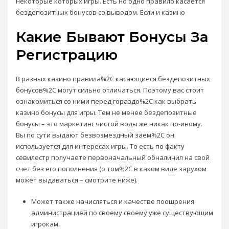
некоторые которых игры. Есть но одно правило касается
бездепозитных бонусов со выводом. Если и казино
Какие Бывают Бонусы За
Регистрацию
В разных казино правила%2C касающиеся бездепозитных
бонусов%2C могут сильно отличаться. Поэтому вас стоит
ознакомиться со ними перед гораздо%2C как выбрать
казино бонусы для игры. Тем не менее бездепозитные
бонусы – это маркетинг чистой воды же никак по-иному.
Вы по сути выдают безвозмездный заем%2C он
используется для интересах игры. То есть по факту
севилестр получаете первоначальный обналичил на свой
счет без его пополнения (о том%2C в каком виде зарухом
может выдаваться – смотрите ниже).
Может также начисляться и качестве поощрения
администрацией по своему своему уже существующим
игрокам.