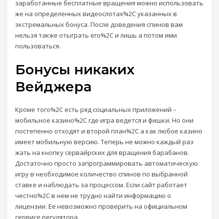
заработанные бесплатные вращения можно использовать
же на определенных видеослотах%2C указанных в
экстремальных бонуса. После доведения спинов вам
нельзя также отыграть его%2C и лишь а потом ими
пользоваться.
Бонусы никаких
Вейджера
Кроме того%2C есть ряд социальных приложений –
мобильное казино%2C где игра ведется и фишки. Но они
постепенно отходят и второй план%2C а как любое казино
имеет мобильную версию. Теперь не можно каждый раз
жать на кнопку сервайрских для вращения барабанов.
Достаточно просто запрограммировать автоматическую
игру в необходимое количество спинов по выбранной
ставке и наблюдать за процессом. Если сайт работает
честно%2C в нем не трудно найти информацию о
лицензии. Ее невозможно проверить на официальном
сервисе регулятора.