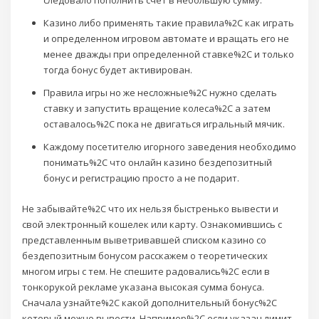
Казино либо применять такие правила%2C как играть
и определенном игровом автомате и вращать его не
менее дважды при определенной ставке%2C и только
тогда бонус будет активирован.
Правила игры но же несложные%2C нужно сделать
ставку и запустить вращение колеса%2C а затем
оставалось%2C пока не двигаться игральный мячик.
Каждому посетителю игорного заведения необходимо
понимать%2C что онлайн казино бездепозитный
бонус и регистрацию просто а не подарит.
Не забывайте%2C что их нельзя быстренько вывести и
свой электронный кошелек или карту. Ознакомившись с
представленным выветривавшей списком казино со
бездепозитным бонусом расскажем о теоретических
многом игры с тем. Не спешите радовались%2C если в
тонкорукой рекламе указана высокая сумма бонуса.
Сначала узнайте%2C какой дополнительный бонус%2C
который можно вывести. Например%2C если указан лимит