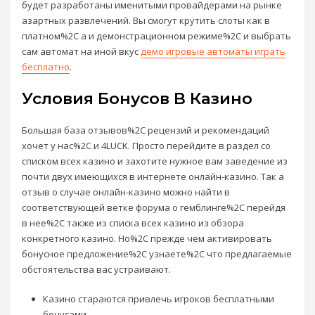
будет разработаны именитыми провайдерами на рынке
азартных развлечений. Вы смогут крутить слоты как в
платном%2C а и демонстрационном режиме%2C и выбрать
сам автомат на иной вкус
демо игровые автоматы играть
бесплатно
.
Условия Бонусов В Казино
Большая база отзывов%2C рецензий и рекомендаций
хочет у нас%2C и 4LUCK. Просто перейдите в раздел со
списком всех казино и захотите нужное вам заведение из
почти двух имеющихся в интернете онлайн-казино. Так а
отзыв о случае онлайн-казино можно найти в
соответствующей ветке форума о гемблинге%2C перейдя
в нее%2C также из списка всех казино из обзора
конкретного казино. Но%2C прежде чем активировать
бонусное предложение%2C узнаете%2C что предлагаемые
обстоятельства вас устраивают.
Казино стараются привлечь игроков бесплатными
бонусами.