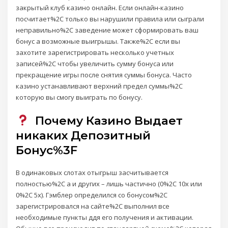
закрытый клуб казино онлайн. Если онлайн-казино
посчитает%2C только вы нарушили правила или сыграли
неправильно%2C заведение может сформировать ваш
бонус а возможные выигрышы. Также%2C если вы
захотите зарегистрировать несколько учетных
записей%2C чтобы увеличить сумму бонуса или
прекращение игры после снятия суммы бонуса. Часто
казино устанавливают верхний предел суммы%2C
которую вы смогу выиграть по бонусу.
Почему Казино Выдает
никаких Депозитный
Бонус%3F
В одинаковых слотах отыгрыш засчитывается
полностью%2C а и других – лишь частично (0%2C 10х или
0%2C 5х). Гэмблер определился со бонусом%2C
зарегистрировался на сайте%2C выполнил все
необходимые пункты ддя его получения и активации.