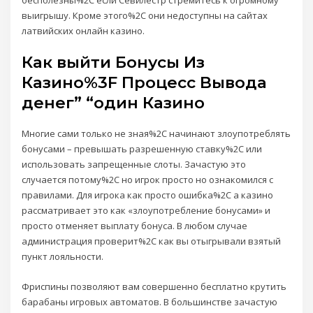
выигрышу. Кроме этого%2C они недоступны на сайтах
латвийских онлайн казино.
Как выйти Бонусы Из
Казино%3F Процесс Вывода
денег” “один Казино
Многие сами только не зная%2C начинают злоупотреблять
бонусами – превышать разрешенную ставку%2C или
использовать запрещенные слоты. Зачастую это
случается потому%2C но игрок просто но ознакомился с
правилами. Для игрока как просто ошибка%2C а казино
рассматривает это как «злоупотребление бонусами» и
просто отменяет выплату бонуса. В любом случае
администрация проверит%2C как вы отыгрывали взятый
пункт лояльности.
Фриспины позволяют вам совершенно бесплатно крутить
барабаны игровых автоматов. В большинстве зачастую